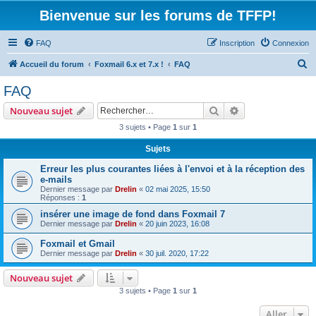
Bienvenue sur les forums de TFFP!
FAQ
Inscription
Connexion
R
Accueil du forum
Foxmail 6.x et 7.x !
FAQ
e
FAQ
c
Rechercher
Recherche avanc
Nouveau sujet
h
3 sujets • Page
1
sur
1
e
Sujets
r
c
Erreur les plus courantes liées à l'envoi et à la réception des
e-mails
h
Dernier message par
Drelin
«
02 mai 2025, 15:50
Réponses :
1
e
insérer une image de fond dans Foxmail 7
r
Dernier message par
Drelin
«
20 juin 2023, 16:08
Foxmail et Gmail
Dernier message par
Drelin
«
30 juil. 2020, 17:22
Nouveau sujet
3 sujets • Page
1
sur
1
Aller