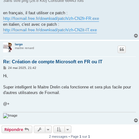
Sans titre.png (26.8 Kio) Consulté 68443 fois
en français, il faut utiliser ce patch :
http://foxmail.free.fr/download/patch/zh-CN2fr-FR.exe
en italien, c'est avec ce patch :
http://foxmail.free.fr/download/patch/zh-CN2it-IT.exe
largo
maître renard
Re: Création de compte Microsoft en FR ou IT
M
24 mai 2025, 21:42
e
s
Hi,
s
a
g
Super intelligent le Maitre Drelin cela fonctionne et sera plus facile pour
e
d'autres utilisateurs de Foxmail.
@+
Répondre
2 messages • Page
1
sur
1