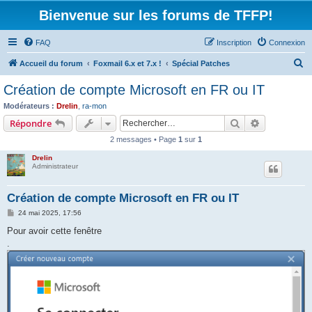
Bienvenue sur les forums de TFFP!
FAQ
Inscription
Connexion
R
Accueil du forum
Foxmail 6.x et 7.x !
Spécial Patches
e
Création de compte Microsoft en FR ou IT
c
Modérateurs :
Drelin
,
ra-mon
h
Rechercher
Recherche 
Répondre
e
2 messages • Page
1
sur
1
r
Drelin
c
Administrateur
h
Création de compte Microsoft en FR ou IT
e
M
24 mai 2025, 17:56
r
e
s
Pour avoir cette fenêtre
s
.
a
g
e