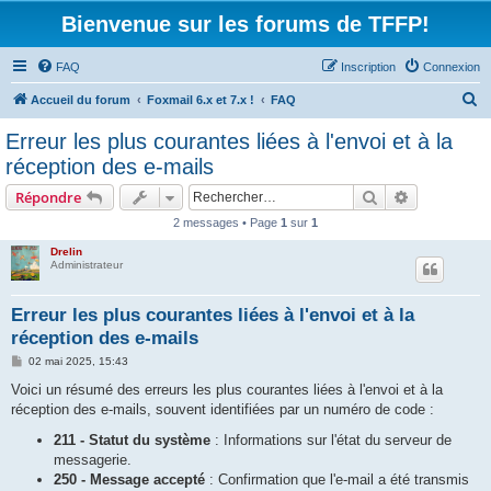
Bienvenue sur les forums de TFFP!
FAQ
Inscription
Connexion
R
Accueil du forum
Foxmail 6.x et 7.x !
FAQ
e
Erreur les plus courantes liées à l'envoi et à la
c
réception des e-mails
h
Rechercher
Recherche 
Répondre
e
2 messages • Page
1
sur
1
r
Drelin
c
Administrateur
h
e
Erreur les plus courantes liées à l'envoi et à la
réception des e-mails
r
M
02 mai 2025, 15:43
e
s
Voici un résumé des erreurs les plus courantes liées à l'envoi et à la
s
réception des e-mails, souvent identifiées par un numéro de code :
a
g
211 - Statut du système
: Informations sur l'état du serveur de
e
messagerie.
250 - Message accepté
: Confirmation que l'e-mail a été transmis