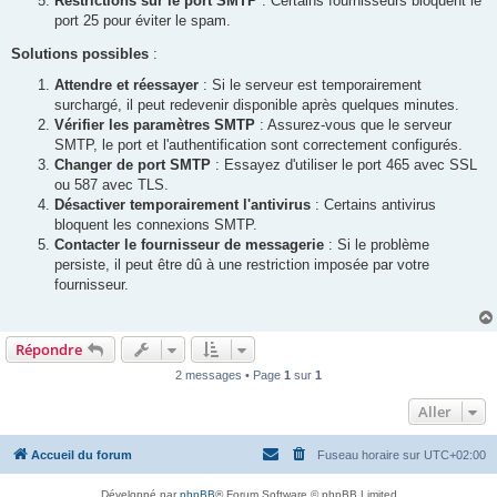
Restrictions sur le port SMTP
: Certains fournisseurs bloquent le
port 25 pour éviter le spam.
Solutions possibles
:
Attendre et réessayer
: Si le serveur est temporairement
surchargé, il peut redevenir disponible après quelques minutes.
Vérifier les paramètres SMTP
: Assurez-vous que le serveur
SMTP, le port et l'authentification sont correctement configurés.
Changer de port SMTP
: Essayez d'utiliser le port 465 avec SSL
ou 587 avec TLS.
Désactiver temporairement l'antivirus
: Certains antivirus
bloquent les connexions SMTP.
Contacter le fournisseur de messagerie
: Si le problème
persiste, il peut être dû à une restriction imposée par votre
fournisseur.
Répondre
2 messages • Page
1
sur
1
Aller
Accueil du forum
Fuseau horaire sur
UTC+02:00
Développé par
phpBB
® Forum Software © phpBB Limited