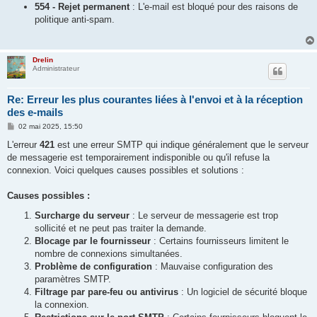
554 - Rejet permanent
: L'e-mail est bloqué pour des raisons de
politique anti-spam.
Drelin
Administrateur
Re: Erreur les plus courantes liées à l'envoi et à la réception
des e-mails
M
02 mai 2025, 15:50
e
s
L'erreur
421
est une erreur SMTP qui indique généralement que le serveur
s
de messagerie est temporairement indisponible ou qu'il refuse la
a
g
connexion. Voici quelques causes possibles et solutions :
e
Causes possibles :
Surcharge du serveur
: Le serveur de messagerie est trop
sollicité et ne peut pas traiter la demande.
Blocage par le fournisseur
: Certains fournisseurs limitent le
nombre de connexions simultanées.
Problème de configuration
: Mauvaise configuration des
paramètres SMTP.
Filtrage par pare-feu ou antivirus
: Un logiciel de sécurité bloque
la connexion.