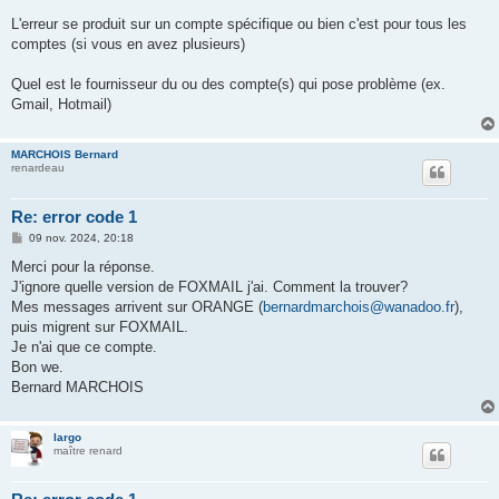
L'erreur se produit sur un compte spécifique ou bien c'est pour tous les
comptes (si vous en avez plusieurs)
Quel est le fournisseur du ou des compte(s) qui pose problème (ex.
Gmail, Hotmail)
MARCHOIS Bernard
renardeau
Re: error code 1
M
09 nov. 2024, 20:18
e
s
Merci pour la réponse.
s
J'ignore quelle version de FOXMAIL j'ai. Comment la trouver?
a
g
Mes messages arrivent sur ORANGE (
bernardmarchois@wanadoo.fr
),
e
puis migrent sur FOXMAIL.
Je n'ai que ce compte.
Bon we.
Bernard MARCHOIS
largo
maître renard