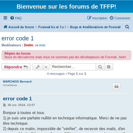
Bienvenue sur les forums de TFFP!
FAQ
Inscription
Connexion
R
Accueil du forum
Foxmail 6.x et 7.x !
Bugs et Améliorations de Foxmail
e
error code 1
c
Modérateurs :
Drelin
,
ra-mon
h
Règles du forum
e
Nous en discuterons mais nous ne sommes pas les développeurs de Foxmail...hein!
r
Rechercher
Recherche 
Répondre
c
4 messages • Page
1
sur
1
h
MARCHOIS Bernard
e
renardeau
r
error code 1
M
30 oct. 2024, 13:57
e
s
Bonjour à toutes et tous.
s
1) je suis une parfaite nullité en technique informatique. Merci de ne pas
a
g
être technique.
e
2) depuis ce matin, impossible de "vérifier", de recevoir des mails, d'en