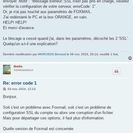
envoyer. Motif : "Message d'erreur::SSL n'est pas pris en charge, veuillez
vérifier la configuration de votre serveur, errorCode: 1".
Or, je n'ai pas touché aux paramètres de FOXMAIL.
J'ai redémarré le PC et la box ORANGE, en vain.
HELP! HELP!
Et merci d'avance.
Le blocage a cessé quand j'ai, dans les paramètres, décoché les 2 'SSL'.
Quelqu'un a-t-il une explication?
Dernière modification par
MARCHOIS Bernard
le 09 nov. 2024, 20:14, modifié 1 fois.
Drelin
Administrateur
Re: error code 1
M
03 nov. 2024, 12:13
e
s
Bonjour,
s
a
g
Soit c'est un problème avec Foxmail, soit c'est un problème de
e
configuration SSL du compte ou alors une corruption d'un fichier.
Mais pour départager ces options, il faut plus d'information.
Quelle version de Foxmail est concernée