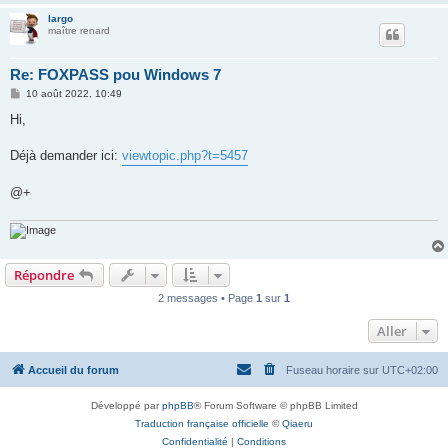
largo
maître renard
Re: FOXPASS pou Windows 7
M
10 août 2022, 10:49
e
s
Hi,
s
a
g
Déjà demander ici:
viewtopic.php?t=5457
e
@+
Répondre
2 messages • Page
1
sur
1
Aller
Accueil du forum
Fuseau horaire sur
UTC+02:00
Développé par
phpBB
® Forum Software © phpBB Limited
Traduction française officielle
©
Qiaeru
Confidentialité
|
Conditions