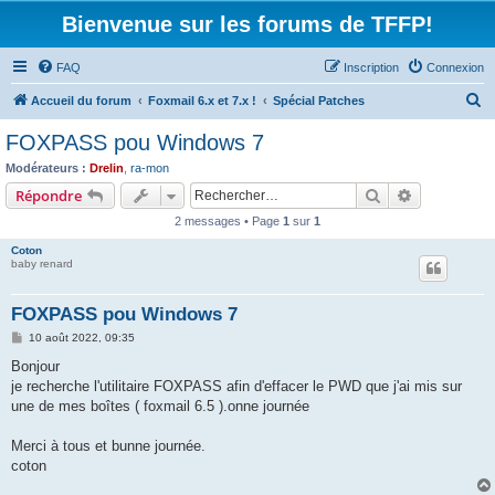
Bienvenue sur les forums de TFFP!
FAQ
Inscription
Connexion
R
Accueil du forum
Foxmail 6.x et 7.x !
Spécial Patches
e
FOXPASS pou Windows 7
c
Modérateurs :
Drelin
,
ra-mon
h
Rechercher
Recherche 
Répondre
e
2 messages • Page
1
sur
1
r
Coton
c
baby renard
h
FOXPASS pou Windows 7
e
M
10 août 2022, 09:35
r
e
s
Bonjour
s
je recherche l'utilitaire FOXPASS afin d'effacer le PWD que j'ai mis sur
a
g
une de mes boîtes ( foxmail 6.5 ).onne journée
e
Merci à tous et bunne journée.
coton