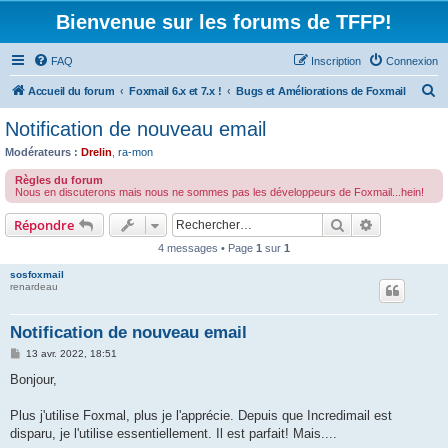
Bienvenue sur les forums de TFFP!
FAQ
Inscription
Connexion
R
Accueil du forum
Foxmail 6.x et 7.x !
Bugs et Améliorations de Foxmail
e
Notification de nouveau email
c
Modérateurs :
Drelin
,
ra-mon
h
Règles du forum
e
Nous en discuterons mais nous ne sommes pas les développeurs de Foxmail...hein!
r
Rechercher
Recherche 
Répondre
c
4 messages • Page
1
sur
1
h
sosfoxmail
e
renardeau
r
Notification de nouveau email
M
13 avr. 2022, 18:51
e
s
Bonjour,
s
a
g
Plus j'utilise Foxmal, plus je l'apprécie. Depuis que Incredimail est
e
disparu, je l'utilise essentiellement. Il est parfait! Mais....