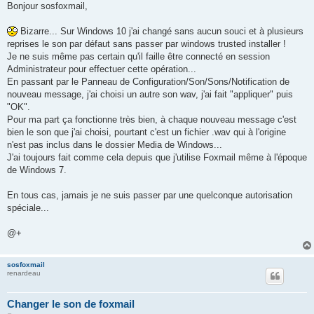
s
Bonjour sosfoxmail,
s
a
g
Bizarre... Sur Windows 10 j'ai changé sans aucun souci et à plusieurs
e
reprises le son par défaut sans passer par windows trusted installer !
Je ne suis même pas certain qu'il faille être connecté en session
Administrateur pour effectuer cette opération...
En passant par le Panneau de Configuration/Son/Sons/Notification de
nouveau message, j'ai choisi un autre son wav, j'ai fait "appliquer" puis
"OK".
Pour ma part ça fonctionne très bien, à chaque nouveau message c'est
bien le son que j'ai choisi, pourtant c'est un fichier .wav qui à l'origine
n'est pas inclus dans le dossier Media de Windows...
J'ai toujours fait comme cela depuis que j'utilise Foxmail même à l'époque
de Windows 7.
En tous cas, jamais je ne suis passer par une quelconque autorisation
spéciale...
@+
sosfoxmail
renardeau
Changer le son de foxmail