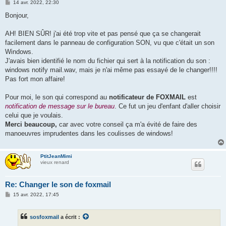
M
14 avr. 2022, 22:30
e
s
Bonjour,
s
a
g
AH! BIEN SÛR! j'ai été trop vite et pas pensé que ça se changerait
e
facilement dans le panneau de configuration SON, vu que c'était un son
Windows.
J'avais bien identifié le nom du fichier qui sert à la notification du son :
windows notify mail.wav, mais je n'ai même pas essayé de le changer!!!!
Pas fort mon affaire!
Pour moi, le son qui correspond au
notificateur de FOXMAIL
est
notification de message sur le bureau
. Ce fut un jeu d'enfant d'aller choisir
celui que je voulais.
Merci beaucoup,
car avec votre conseil ça m'a évité de faire des
manoeuvres imprudentes dans les coulisses de windows!
PtitJeanMimi
vieux renard
Re: Changer le son de foxmail
M
15 avr. 2022, 17:45
e
s
s
sosfoxmail
a écrit :
a
g