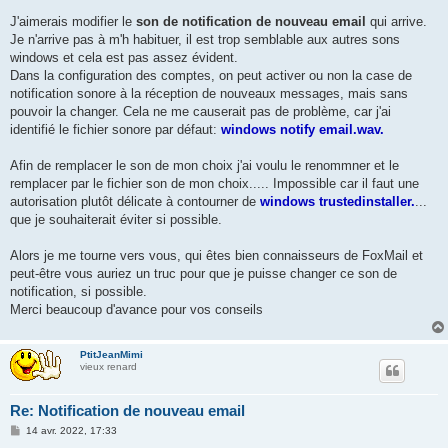
J'aimerais modifier le
son de notification de nouveau email
qui arrive.
Je n'arrive pas à m'h habituer, il est trop semblable aux autres sons
windows et cela est pas assez évident.
Dans la configuration des comptes, on peut activer ou non la case de
notification sonore à la réception de nouveaux messages, mais sans
pouvoir la changer. Cela ne me causerait pas de problème, car j'ai
identifié le fichier sonore par défaut:
windows notify email.wav.
Afin de remplacer le son de mon choix j'ai voulu le renommner et le
remplacer par le fichier son de mon choix..... Impossible car il faut une
autorisation plutôt délicate à contourner de
windows trustedinstaller.
...
que je souhaiterait éviter si possible.
Alors je me tourne vers vous, qui êtes bien connaisseurs de FoxMail et
peut-être vous auriez un truc pour que je puisse changer ce son de
notification, si possible.
Merci beaucoup d'avance pour vos conseils
PtitJeanMimi
vieux renard
Re: Notification de nouveau email
M
14 avr. 2022, 17:33
e