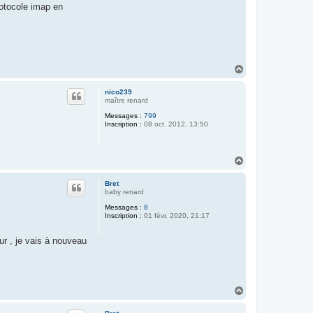
rotocole imap en
H
a
u
nico239
t
maître renard
Messages :
799
Inscription :
08 oct. 2012, 13:50
H
a
u
Bret
t
baby renard
Messages :
8
Inscription :
01 févr. 2020, 21:17
our , je vais à nouveau
H
a
u