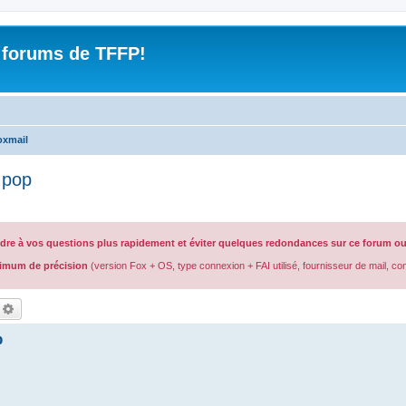
 forums de TFFP!
oxmail
 pop
ndre à vos questions plus rapidement et éviter quelques redondances sur ce forum ou 
imum de précision
(version Fox + OS, type connexion + FAI utilisé, fournisseur de mail, c
echercher
Recherche avancée
p