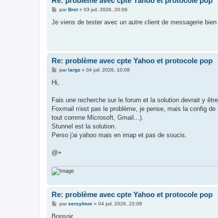
Re: problème avec cpte Yahoo et protocole pop
M
par
Bret
»
03 juil. 2026, 20:06
e
s
Je viens de tester avec un autre client de messagerie bien 
s
a
g
e
Re: problème avec cpte Yahoo et protocole pop
M
par
largo
»
04 juil. 2026, 10:08
e
s
Hi,
s
a
g
Fais une recherche sur le forum et la solution devrait y être
e
Foxmail n'est pas le problème, je pense, mais la config de 
tout comme Microsoft, Gmail...).
Stunnel est la solution.
Perso j'ai yahoo mais en imap et pas de soucis.
@+
Re: problème avec cpte Yahoo et protocole pop
M
par
sersylmor
»
04 juil. 2026, 22:09
e
s
Bonsoir