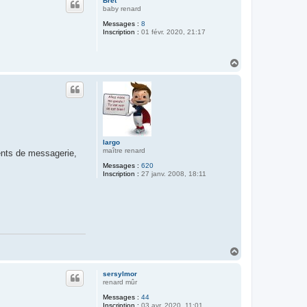
Bret
t
baby renard
Messages :
8
Inscription :
01 févr. 2020, 21:17
H
a
u
t
largo
maître renard
ients de messagerie,
Messages :
620
Inscription :
27 janv. 2008, 18:11
H
a
u
sersylmor
t
renard mûr
Messages :
44
Inscription :
03 avr. 2020, 11:01