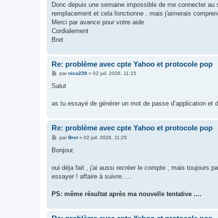
g
Donc depuis une semaine impossible de me connecter au ser
e
remplacement et cela fonctionne , mais j'aimerais comprend
Merci par avance pour votre aide
Cordialement
Bret
Re: problème avec cpte Yahoo et protocole pop
M
par
nico239
»
02 juil. 2026, 11:15
e
s
Salut
s
a
g
as tu essayé de générer un mot de passe d’application et d
e
Re: problème avec cpte Yahoo et protocole pop
M
par
Bret
»
02 juil. 2026, 11:25
e
s
Bonjour,
s
a
g
oui déja fait , j'ai aussi recréer le compte , mais toujours p
e
essayer ! affaire à suivre.....
PS: même résultat après ma nouvelle tentative ....