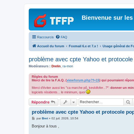
Bienvenue sur les
Raccourcis
FAQ
Accueil du forum
Foxmail 6.x et 7.x !
Usage général de F
problème avec cpte Yahoo et protocole
Modérateurs :
Drelin
,
ra-mon
Règles du forum
Merci de lire la F.A.Q. (
viewforum.php?f=15
) qui pourraient répo
Merci d'éviter aussi les "ca marche pô, keskifofer...?":
donner un min
logiciels résidents... le minimum, quoi
R
Répondre
problème avec cpte Yahoo et protocole po
M
par
Bret
»
02 juil. 2026, 10:54
e
s
Bonjour à tous ,
s
a