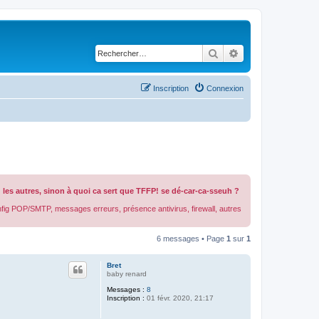
Rechercher
Recherche avancé
Inscription
Connexion
les autres, sinon à quoi ca sert que TFFP! se dé-car-ca-sseuh ?
onfig POP/SMTP, messages erreurs, présence antivirus, firewall, autres
6 messages • Page
1
sur
1
Bret
baby renard
Messages :
8
Inscription :
01 févr. 2020, 21:17