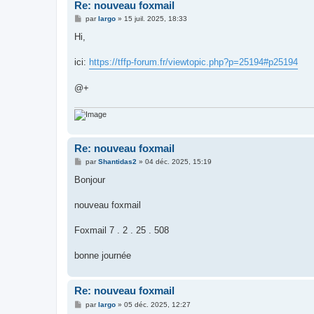
Re: nouveau foxmail
M
par
largo
»
15 juil. 2025, 18:33
e
s
Hi,
s
a
g
ici:
https://tffp-forum.fr/viewtopic.php?p=25194#p25194
e
@+
Re: nouveau foxmail
M
par
Shantidas2
»
04 déc. 2025, 15:19
e
s
Bonjour
s
a
g
nouveau foxmail
e
Foxmail 7 . 2 . 25 . 508
bonne journée
Re: nouveau foxmail
M
par
largo
»
05 déc. 2025, 12:27
e