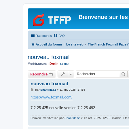
Bienvenue sur les
Raccourcis
FAQ
Accueil du forum
Le site web
The French Foxmail Page 
nouveau foxmail
Modérateurs :
Drelin
,
ra-mon
R
Répondre
nouveau foxmail
M
par
Shantidas2
»
11 juil. 2025, 17:15
e
s
https://www.foxmail.com/
s
a
g
7.2.25.425 nouvelle version 7.2.25.492
e
Dernière modification par
Shantidas2
le 15 oct. 2025, 12:22, modifié 1 foi