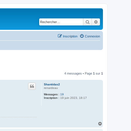
Rechercher
Recherche avancé
Inscription
Connexion
4 messages • Page
1
sur
1
Shantidas2
renardeau
Messages :
19
Inscription :
19 juin 2023, 18:17
H
a