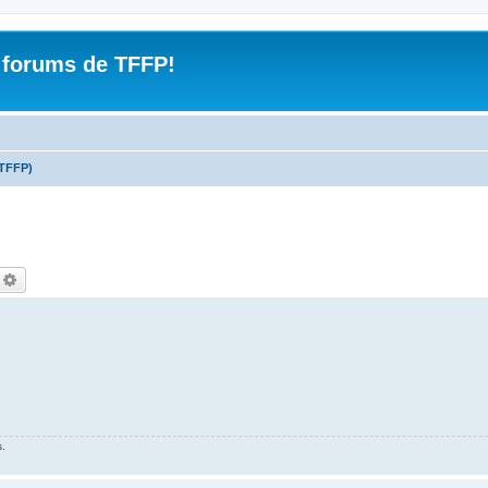
 forums de TFFP!
(TFFP)
echercher
Recherche avancée
s.