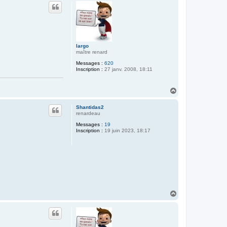
u
t
largo
maître renard
Messages :
620
Inscription :
27 janv. 2008, 18:11
H
a
u
Shantidas2
t
renardeau
Messages :
19
Inscription :
19 juin 2023, 18:17
H
a
u
t