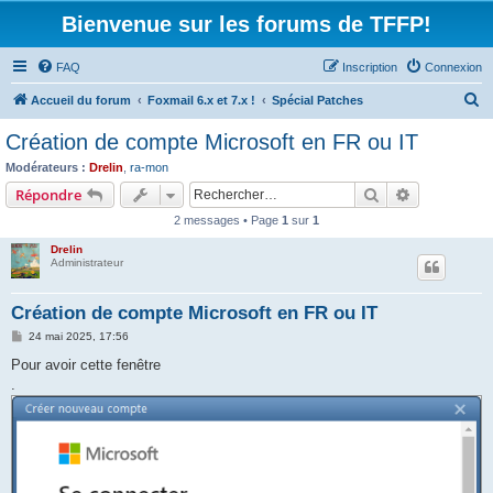
Bienvenue sur les forums de TFFP!
FAQ
Inscription
Connexion
R
Accueil du forum
Foxmail 6.x et 7.x !
Spécial Patches
e
Création de compte Microsoft en FR ou IT
c
Modérateurs :
Drelin
,
ra-mon
h
Rechercher
Recherche 
Répondre
e
2 messages • Page
1
sur
1
r
Drelin
c
Administrateur
h
Création de compte Microsoft en FR ou IT
e
M
24 mai 2025, 17:56
r
e
s
Pour avoir cette fenêtre
s
.
a
g
e