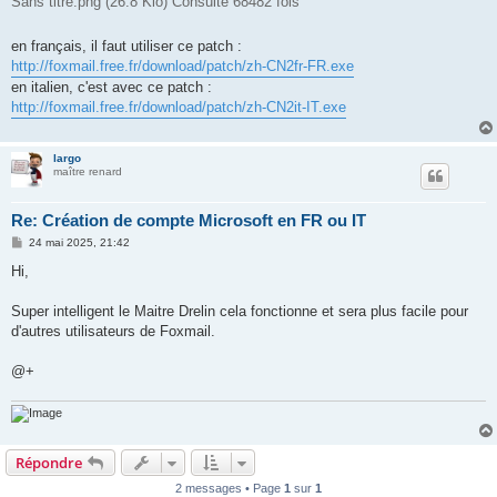
Sans titre.png (26.8 Kio) Consulté 68482 fois
en français, il faut utiliser ce patch :
http://foxmail.free.fr/download/patch/zh-CN2fr-FR.exe
en italien, c'est avec ce patch :
http://foxmail.free.fr/download/patch/zh-CN2it-IT.exe
largo
maître renard
Re: Création de compte Microsoft en FR ou IT
M
24 mai 2025, 21:42
e
s
Hi,
s
a
g
Super intelligent le Maitre Drelin cela fonctionne et sera plus facile pour
e
d'autres utilisateurs de Foxmail.
@+
Répondre
2 messages • Page
1
sur
1