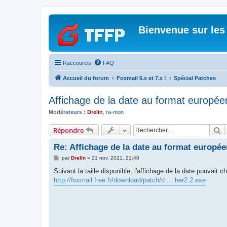
Bienvenue sur les
Raccourcis
FAQ
Accueil du forum
Foxmail 6.x et 7.x !
Spécial Patches
Affichage de la date au format europée
Modérateurs :
Drelin
,
ra-mon
R
Répondre
Re: Affichage de la date au format europé
M
par
Drelin
»
21 nov. 2021, 21:40
e
s
Suivant la taille disponible, l'affichage de la date pouvai
s
http://foxmail.free.fr/download/patch/d ... her2.2.exe
a
g
e