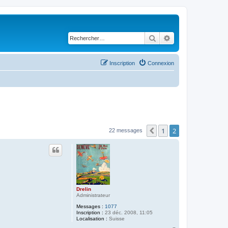
Rechercher
Recherche avancé
Inscription
Connexion
1
2
Précédent
22 messages
Drelin
Administrateur
Messages :
1077
Inscription :
23 déc. 2008, 11:05
Localisation :
Suisse