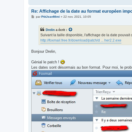
Re: Affichage de la date au format européen imp
M
par
PtitJeanMimi
»
22 nov. 2021, 10:05
e
s
s
Drelin
a écrit :
a
g
Suivant la taille disponible, l'affichage de la date pouv
e
http://foxmail.free.fr/download/patch/d ... her2.2.exe
Bonjour Drelin,
Génial le patch !
Les dates sont désormais au bon format. Pour moi, le pro