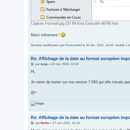
Capture Foxmail.jpg (37.89 Kio) Consulté 46795 fois
Merci infiniment !
Dernière modification par
PtitJeanMimi
le 30 déc. 2021, 18:40, modifié 1 fo
Re: Affichage de la date au format européen imp
M
par
largo
»
22 nov. 2021, 12:03
e
s
Hi,
s
a
g
Je viens de tester sur ma version 7.093 qui elle n'avais pa
e
@+
Re: Affichage de la date au format européen imp
M
par
Drelin
»
27 nov. 2021, 12:19
e
s