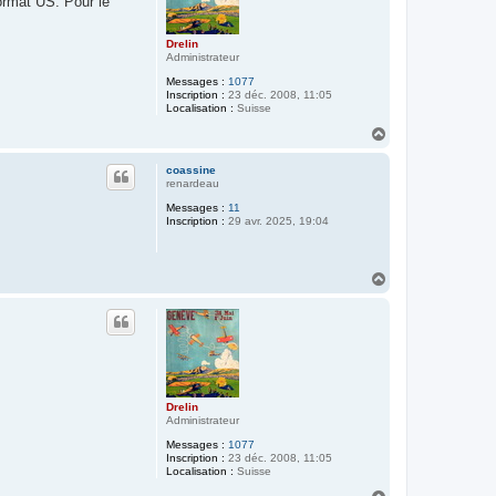
format US. Pour le
Drelin
Administrateur
Messages :
1077
Inscription :
23 déc. 2008, 11:05
Localisation :
Suisse
H
a
u
coassine
t
renardeau
Messages :
11
Inscription :
29 avr. 2025, 19:04
H
a
u
t
Drelin
Administrateur
Messages :
1077
Inscription :
23 déc. 2008, 11:05
Localisation :
Suisse