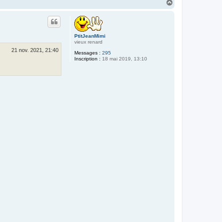
H
a
u
t
PtitJeanMimi
vieux renard
21 nov. 2021, 21:40
Messages :
295
Inscription :
18 mai 2019, 13:10