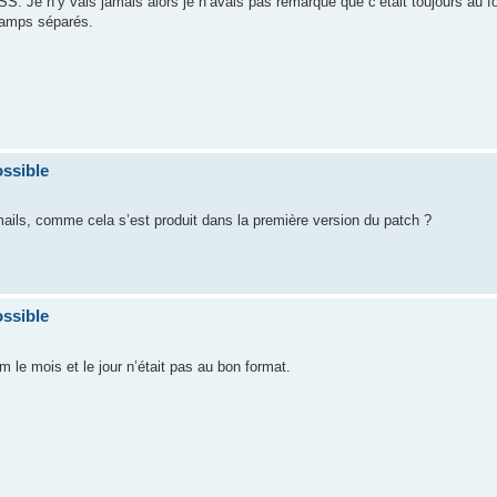
 RSS. Je n’y vais jamais alors je n’avais pas remarqué que c’était toujours au 
champs séparés.
ossible
emails, comme cela s’est produit dans la première version du patch ?
ossible
um le mois et le jour n’était pas au bon format.