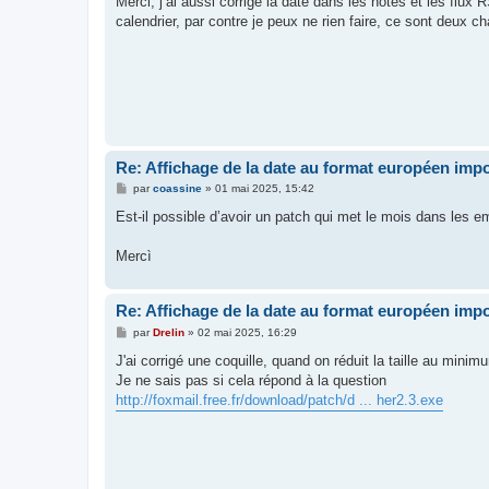
Merci, j’ai aussi corrigé la date dans les notes et les flux
s
calendrier, par contre je peux ne rien faire, ce sont deux 
a
g
e
Re: Affichage de la date au format européen imp
M
par
coassine
»
01 mai 2025, 15:42
e
s
Est-il possible d’avoir un patch qui met le mois dans les 
s
a
g
Mercì
e
Re: Affichage de la date au format européen imp
M
par
Drelin
»
02 mai 2025, 16:29
e
s
J'ai corrigé une coquille, quand on réduit la taille au minim
s
Je ne sais pas si cela répond à la question
a
g
http://foxmail.free.fr/download/patch/d ... her2.3.exe
e