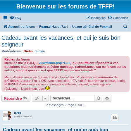
Bienvenue sur les forums de TFFP!
FAQ
Inscription
Connexion
R
Accueil du forum
Foxmail 6.x et 7.x !
Usage général de Foxmail
e
Cadeau avant les vacances, et oui je suis bon
c
seigneur
h
Modérateurs :
Drelin
,
ra-mon
e
Règles du forum
r
Merci de lire la F.A.Q. (
viewforum.php?f=15
) qui pourraient répondre à vos
questions plus rapidement et éviter quelques redondances sur ce forum ou les
c
autres, sinon à quoi ca sert que TFFP! se dé-car-ca-sseuh ?
h
Merci d'éviter aussi les "ca marche pô, keskifofer...?":
donner un minimum de
précision
(version Fox + OS, type connexion + FAI utilisé, fournisseur de mail, config
e
POP/SMTP, messages erreurs, présence antivirus, firewall, autres logiciels
résidents... le minimum, quoi
r
Rechercher
Recherche 
Répondre
2 messages • Page
1
sur
1
largo
maître renard
Cadeau avant les vacances, et oui je suis bon