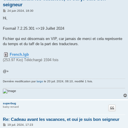
seigneur
M
24 juin 2024, 18:30
e
s
Hi,
s
a
g
Foxmail 7.2.25.301 =>19 Juillet 2024
e
Fichier qui est désormais en VIP, car jamais de merci et cela représente
du temps et du taff de la part des traducteurs.
French.lgb
(253.97 Kio) Téléchargé 1594 fois
@+
Dernière modification par
largo
le 20 juil. 2024, 08:10, modifié 1 fois.
superbug
baby renard
Re: Cadeau avant les vacances, et oui je suis bon seigneur
M
19 juil. 2024, 17:23
e