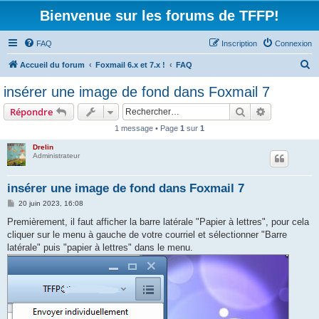
Bienvenue sur les forums de TFFP!
FAQ
Inscription
Connexion
R
Accueil du forum
Foxmail 6.x et 7.x !
FAQ
e
insérer une image de fond dans Foxmail 7
c
Rechercher
Recherche 
Répondre
h
1 message • Page
1
sur
1
e
Drelin
r
Administrateur
c
h
insérer une image de fond dans Foxmail 7
e
M
20 juin 2023, 16:08
e
r
s
Premièrement, il faut afficher la barre latérale "Papier à lettres", pour cela
s
cliquer sur le menu à gauche de votre courriel et sélectionner "Barre
a
g
latérale" puis "papier à lettres" dans le menu.
e