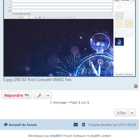
5.jpg (280.92 Kio) Consulté 65661 fois
Répondre
1 message • Page
1
sur
1
Aller
Accueil du forum
Fuseau horaire sur
UTC+02:00
Développé par
phpBB
® Forum Software © phpBB Limited