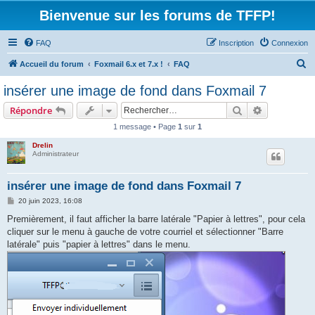
Bienvenue sur les forums de TFFP!
FAQ
Inscription
Connexion
R
Accueil du forum
Foxmail 6.x et 7.x !
FAQ
e
insérer une image de fond dans Foxmail 7
c
Rechercher
Recherche 
Répondre
h
1 message • Page
1
sur
1
e
Drelin
r
Administrateur
c
h
insérer une image de fond dans Foxmail 7
e
M
20 juin 2023, 16:08
e
r
s
Premièrement, il faut afficher la barre latérale "Papier à lettres", pour cela
s
cliquer sur le menu à gauche de votre courriel et sélectionner "Barre
a
g
latérale" puis "papier à lettres" dans le menu.
e