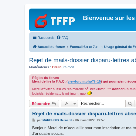
Bienvenue sur les
Raccourcis
FAQ
Accueil du forum
Foxmail 6.x et 7.x !
Usage général de F
Rejet de mails-dossier disparu-lettres 
Modérateurs :
Drelin
,
ra-mon
Règles du forum
Merci de lire la F.A.Q. (
viewforum.php?f=15
) qui pourraient répo
Merci d'éviter aussi les "ca marche pô, keskifofer...?":
donner un min
logiciels résidents... le minimum, quoi
R
Répondre
Rejet de mails-dossier disparu-lettres abs
M
par
MARCHOIS Bernard
»
06 mars 2022, 19:57
e
s
Bonjour. Merci de m'accueillir pour mon inscription et ma t
s
J'ai quatre soucis:
a