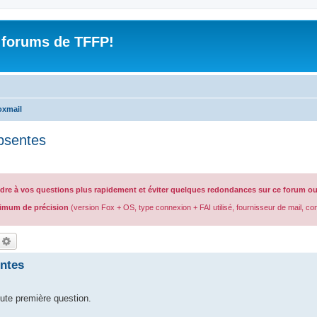
 forums de TFFP!
oxmail
absentes
ndre à vos questions plus rapidement et éviter quelques redondances sur ce forum ou 
imum de précision
(version Fox + OS, type connexion + FAI utilisé, fournisseur de mail, c
echercher
Recherche avancée
entes
oute première question.