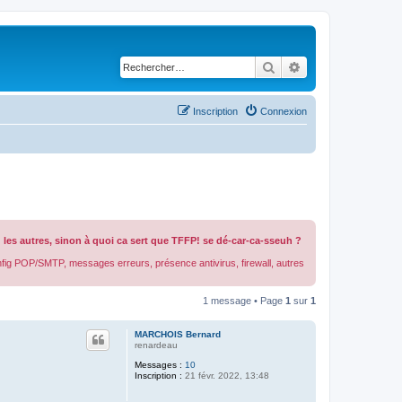
Rechercher
Recherche avancé
Inscription
Connexion
les autres, sinon à quoi ca sert que TFFP! se dé-car-ca-sseuh ?
onfig POP/SMTP, messages erreurs, présence antivirus, firewall, autres
1 message • Page
1
sur
1
MARCHOIS Bernard
renardeau
Messages :
10
Inscription :
21 févr. 2022, 13:48