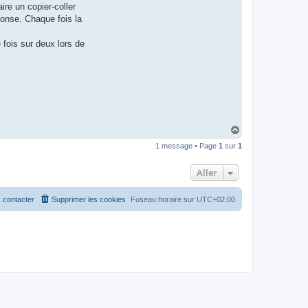
aire un copier-coller
ponse. Chaque fois la
 fois sur deux lors de
H
a
1 message • Page
1
sur
1
u
t
Aller
 contacter
Supprimer les cookies
Fuseau horaire sur
UTC+02:00