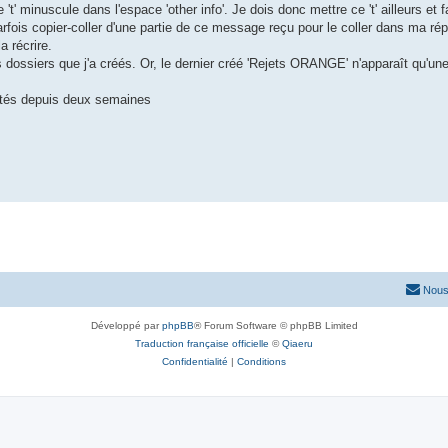
t' minuscule dans l'espace 'other info'. Je dois donc mettre ce 't' ailleurs et f
arfois copier-coller d'une partie de ce message reçu pour le coller dans ma ré
a récrire.
s dossiers que j'a créés. Or, le dernier créé 'Rejets ORANGE' n'apparaît qu'une
etés depuis deux semaines
Nous
Développé par
phpBB
® Forum Software © phpBB Limited
Traduction française officielle
©
Qiaeru
Confidentialité
|
Conditions