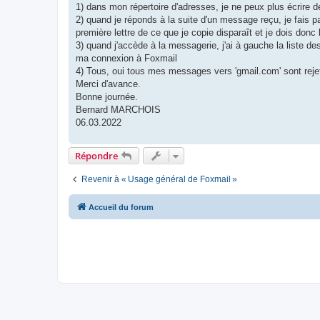
g
1) dans mon répertoire d'adresses, je ne peux plus écrire de '
e
2) quand je réponds à la suite d'un message reçu, je fais p
première lettre de ce que je copie disparaît et je dois donc l
3) quand j'accède à la messagerie, j'ai à gauche la liste de
ma connexion à Foxmail
4) Tous, oui tous mes messages vers 'gmail.com' sont rej
Merci d'avance.
Bonne journée.
Bernard MARCHOIS
06.03.2022
Répondre
Revenir à « Usage général de Foxmail »
Accueil du forum