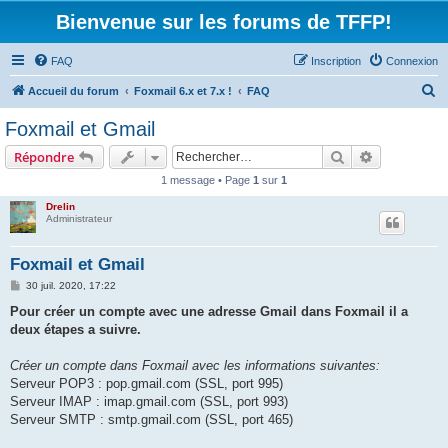
Bienvenue sur les forums de TFFP!
FAQ
Inscription
Connexion
R
Accueil du forum
Foxmail 6.x et 7.x !
FAQ
e
Foxmail et Gmail
c
Rechercher
Recherche 
Répondre
h
1 message • Page
1
sur
1
e
Drelin
r
Administrateur
c
h
Foxmail et Gmail
e
M
30 juil. 2020, 17:22
e
r
s
Pour créer un compte avec une adresse Gmail dans Foxmail il a
s
deux étapes a suivre.
a
g
e
Créer un compte dans Foxmail avec les informations suivantes:
Serveur POP3 : pop.gmail.com (SSL, port 995)
Serveur IMAP : imap.gmail.com (SSL, port 993)
Serveur SMTP : smtp.gmail.com (SSL, port 465)