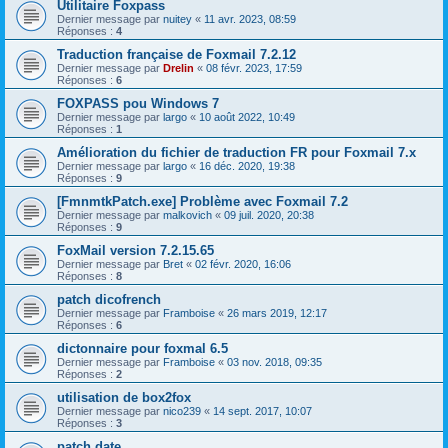
Utilitaire Foxpass
Dernier message par
nuitey
«
11 avr. 2023, 08:59
Réponses :
4
Traduction française de Foxmail 7.2.12
Dernier message par
Drelin
«
08 févr. 2023, 17:59
Réponses :
6
FOXPASS pou Windows 7
Dernier message par
largo
«
10 août 2022, 10:49
Réponses :
1
Amélioration du fichier de traduction FR pour Foxmail 7.x
Dernier message par
largo
«
16 déc. 2020, 19:38
Réponses :
9
[FmnmtkPatch.exe] Problème avec Foxmail 7.2
Dernier message par
malkovich
«
09 juil. 2020, 20:38
Réponses :
9
FoxMail version 7.2.15.65
Dernier message par
Bret
«
02 févr. 2020, 16:06
Réponses :
8
patch dicofrench
Dernier message par
Framboise
«
26 mars 2019, 12:17
Réponses :
6
dictonnaire pour foxmal 6.5
Dernier message par
Framboise
«
03 nov. 2018, 09:35
Réponses :
2
utilisation de box2fox
Dernier message par
nico239
«
14 sept. 2017, 10:07
Réponses :
3
patch date