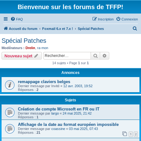
Bienvenue sur les forums de TFFP!
FAQ
Inscription
Connexion
R
Accueil du forum
Foxmail 6.x et 7.x !
Spécial Patches
e
Spécial Patches
c
Modérateurs :
Drelin
,
ra-mon
h
Rechercher
Recherche avanc
Nouveau sujet
e
14 sujets • Page
1
sur
1
r
Annonces
c
remappage claviers belges
h
Dernier message par
Invité
«
12 avr. 2003, 19:52
e
Réponses :
2
r
Sujets
Création de compte Microsoft en FR ou IT
Dernier message par
largo
«
24 mai 2025, 21:42
Réponses :
1
Affichage de la date au format européen impossible
Dernier message par
coassine
«
03 mai 2025, 07:43
Réponses :
21
1
2