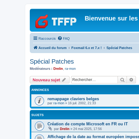
Bienvenue sur les
Raccourcis
FAQ
Accueil du forum
Foxmail 6.x et 7.x !
Spécial Patches
Spécial Patches
Modérateurs :
Drelin
,
ra-mon
Recher
Re
Nouveau sujet
ANNONCES
remappage claviers belges
par
ra-mon
»
16 juil. 2002, 21:33
SUJETS
Création de compte Microsoft en FR ou IT
par
Drelin
»
24 mai 2025, 17:56
Affichage de la date au format européen imposs