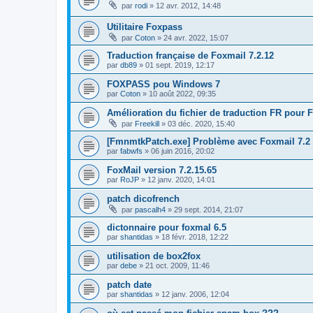
par
rodi
»
12 avr. 2012, 14:48
Utilitaire Foxpass
par
Coton
»
24 avr. 2022, 15:07
Traduction française de Foxmail 7.2.12
par
db89
»
01 sept. 2019, 12:17
FOXPASS pou Windows 7
par
Coton
»
10 août 2022, 09:35
Amélioration du fichier de traduction FR pour 
par
Freekill
»
03 déc. 2020, 15:40
[FmnmtkPatch.exe] Problème avec Foxmail 7.2
par
fabwfs
»
06 juin 2016, 20:02
FoxMail version 7.2.15.65
par
RoJP
»
12 janv. 2020, 14:01
patch dicofrench
par
pascalh4
»
29 sept. 2014, 21:07
dictonnaire pour foxmal 6.5
par
shantidas
»
18 févr. 2018, 12:22
utilisation de box2fox
par
debe
»
21 oct. 2009, 11:46
patch date
par
shantidas
»
12 janv. 2006, 12:04