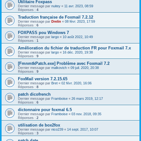
Utilitaire Foxpass
Dernier message par
nuitey
«
11 avr. 2023, 08:59
Réponses :
4
Traduction française de Foxmail 7.2.12
Dernier message par
Drelin
«
08 févr. 2023, 17:59
Réponses :
6
FOXPASS pou Windows 7
Dernier message par
largo
«
10 août 2022, 10:49
Réponses :
1
Amélioration du fichier de traduction FR pour Foxmail 7.x
Dernier message par
largo
«
16 déc. 2020, 19:38
Réponses :
9
[FmnmtkPatch.exe] Problème avec Foxmail 7.2
Dernier message par
malkovich
«
09 juil. 2020, 20:38
Réponses :
9
FoxMail version 7.2.15.65
Dernier message par
Bret
«
02 févr. 2020, 16:06
Réponses :
8
patch dicofrench
Dernier message par
Framboise
«
26 mars 2019, 12:17
Réponses :
6
dictonnaire pour foxmal 6.5
Dernier message par
Framboise
«
03 nov. 2018, 09:35
Réponses :
2
utilisation de box2fox
Dernier message par
nico239
«
14 sept. 2017, 10:07
Réponses :
3
patch date