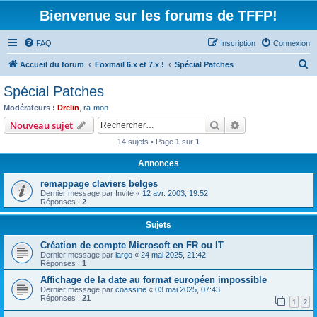
Bienvenue sur les forums de TFFP!
FAQ
Inscription
Connexion
R
Accueil du forum
Foxmail 6.x et 7.x !
Spécial Patches
e
Spécial Patches
c
Modérateurs :
Drelin
,
ra-mon
h
Rechercher
Recherche avanc
Nouveau sujet
e
14 sujets • Page
1
sur
1
r
Annonces
c
remappage claviers belges
h
Dernier message par
Invité
«
12 avr. 2003, 19:52
e
Réponses :
2
r
Sujets
Création de compte Microsoft en FR ou IT
Dernier message par
largo
«
24 mai 2025, 21:42
Réponses :
1
Affichage de la date au format européen impossible
Dernier message par
coassine
«
03 mai 2025, 07:43
Réponses :
21
1
2