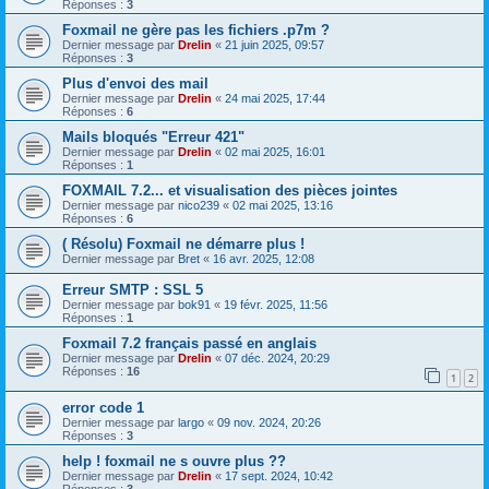
Réponses :
3
Foxmail ne gère pas les fichiers .p7m ?
Dernier message par
Drelin
«
21 juin 2025, 09:57
Réponses :
3
Plus d'envoi des mail
Dernier message par
Drelin
«
24 mai 2025, 17:44
Réponses :
6
Mails bloqués "Erreur 421"
Dernier message par
Drelin
«
02 mai 2025, 16:01
Réponses :
1
FOXMAIL 7.2... et visualisation des pièces jointes
Dernier message par
nico239
«
02 mai 2025, 13:16
Réponses :
6
( Résolu) Foxmail ne démarre plus !
Dernier message par
Bret
«
16 avr. 2025, 12:08
Erreur SMTP : SSL 5
Dernier message par
bok91
«
19 févr. 2025, 11:56
Réponses :
1
Foxmail 7.2 français passé en anglais
Dernier message par
Drelin
«
07 déc. 2024, 20:29
Réponses :
16
1
2
error code 1
Dernier message par
largo
«
09 nov. 2024, 20:26
Réponses :
3
help ! foxmail ne s ouvre plus ??
Dernier message par
Drelin
«
17 sept. 2024, 10:42
Réponses :
3