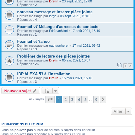
Dernier message par
Drelin
«
23 sept. 2021, 12:00
Réponses :
2
nouveau message et inserer pièce jointe
Dernier message par
largo
«
08 sept. 2021, 19:01
Réponses :
4
Foxmail v7 Mélange d'adresses de contacts
Dernier message par
PtitJeanMimi
«
17 août 2021, 18:10
Réponses :
1
Foxmail et Yahoo
Dernier message par
cathyscherer
«
17 mai 2021, 03:42
Réponses :
3
Problème de lecture des pièces jointes
Dernier message par
Drelin
«
05 avr. 2021, 10:57
Réponses :
26
1
2
IDP.ALEXA.53 à l'installation
Dernier message par
Drelin
«
15 mars 2021, 15:10
Réponses :
3
Nouveau sujet
Page
1
sur
9
1
2
3
4
5
9
Suivant
417 sujets
…
Aller
PERMISSIONS DU FORUM
Vous
ne pouvez pas
publier de nouveaux sujets dans ce forum
Vous
ne pouvez pas
répondre aux sujets dans ce forum