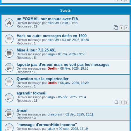
Sujets
un FOXMAIL sur mesure avec l’IA
Dernier message par
nico239
«
Hier, 01:48
Réponses :
29
1
2
Hack ou autre messages datés en 1900
Dernier message par
nico239
«
03 juin 2026, 09:30
Réponses :
1
Mise à jour 7.2.25.481
Dernier message par
largo
«
01 avr. 2026, 09:59
Réponses :
6
laposte pas d'erreur mais ne voit pas les messages
Dernier message par
Drelin
«
08 févr. 2026, 19:16
Réponses :
1
Question sur le copier/coller
Dernier message par
Drelin
«
06 janv. 2026, 12:29
Réponses :
1
agrandir foxmail
Dernier message par
largo
«
05 déc. 2025, 12:34
Réponses :
15
1
2
Gmail
Dernier message par
chrisbrem
«
02 déc. 2025, 13:11
Réponses :
3
"message d'erreur:Hôte inconnu"
Dernier message par
jakez
«
09 sept. 2025, 17:19