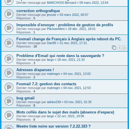
Dernier message par
MARCHOIS Bernard
«
09 mars 2022, 13:54
correction orthografique
Dernier message par
jessee
«
03 mars 2022, 00:57
Réponses :
5
Impossible d'envoyer : problème de gestion de profils
Dernier message par
PtitJeanMimi
«
29 déc. 2021, 18:01
Réponses :
1
Foxmail change de Français à Anglais après reboot du PC.
Dernier message par
Dan95
«
21 nov. 2021, 17:21
Réponses :
18
1
2
Problème d'Email qui reste dans la sauvegarde ?
Dernier message par
largo
«
18 nov. 2021, 21:33
Réponses :
3
Adresses disparues !
Dernier message par
mahmgm
«
04 nov. 2021, 13:02
Réponses :
2
Foxmail 7.2: gestion des contacts
Dernier message par
mahmgm
«
04 nov. 2021, 12:53
Réponses :
4
bug gmail
Dernier message par
adrien239
«
03 nov. 2021, 01:35
Réponses :
8
Mots collés dans le sujet des mails (absence d'espace)
Dernier message par
largo
«
22 oct. 2021, 19:06
Réponses :
6
Meetre liste noire sur version 7.2.22.183 ?