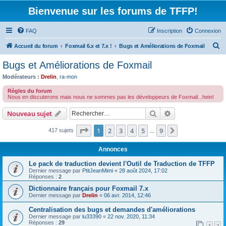
Bienvenue sur les forums de TFFP!
FAQ
Inscription
Connexion
R
Accueil du forum
Foxmail 6.x et 7.x !
Bugs et Améliorations de Foxmail
e
Bugs et Améliorations de Foxmail
c
Modérateurs :
Drelin
,
ra-mon
h
Règles du forum
e
Nous en discuterons mais nous ne sommes pas les développeurs de Foxmail...hein!
r
Rechercher
Recherche avanc
Nouveau sujet
c
Page
1
sur
9
1
2
3
4
5
9
Suivant
417 sujets
h
…
e
Annonces
r
Le pack de traduction devient l'Outil de Traduction de TFFP
Dernier message par
PtitJeanMimi
«
28 août 2024, 17:02
Réponses :
2
Dictionnaire français pour Foxmail 7.x
Dernier message par
Drelin
«
06 avr. 2014, 12:46
Centralisation des bugs et demandes d'améliorations
Dernier message par
lu33390
«
22 nov. 2020, 11:34
Réponses :
29
1
2