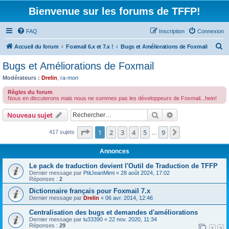
Bienvenue sur les forums de TFFP!
FAQ
Inscription
Connexion
R
Accueil du forum
Foxmail 6.x et 7.x !
Bugs et Améliorations de Foxmail
e
Bugs et Améliorations de Foxmail
c
Modérateurs :
Drelin
,
ra-mon
h
Règles du forum
e
Nous en discuterons mais nous ne sommes pas les développeurs de Foxmail...hein!
r
Rechercher
Recherche avanc
Nouveau sujet
c
Page
1
sur
9
1
2
3
4
5
9
Suivant
417 sujets
h
…
e
Annonces
r
Le pack de traduction devient l'Outil de Traduction de TFFP
Dernier message par
PtitJeanMimi
«
28 août 2024, 17:02
Réponses :
2
Dictionnaire français pour Foxmail 7.x
Dernier message par
Drelin
«
06 avr. 2014, 12:46
Centralisation des bugs et demandes d'améliorations
Dernier message par
lu33390
«
22 nov. 2020, 11:34
Réponses :
29
1
2