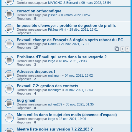
Dernier message par
MARCHOIS Bernard
«
09 mars 2022, 13:54
correction orthografique
Dernier message par
jessee
«
03 mars 2022, 00:57
Réponses :
5
Impossible d'envoyer : problème de gestion de profils
Dernier message par
PtitJeanMimi
«
29 déc. 2021, 18:01
Réponses :
1
Foxmail change de Français à Anglais après reboot du PC.
Dernier message par
Dan95
«
21 nov. 2021, 17:21
Réponses :
18
1
2
Problème d'Email qui reste dans la sauvegarde ?
Dernier message par
largo
«
18 nov. 2021, 21:33
Réponses :
3
Adresses disparues !
Dernier message par
mahmgm
«
04 nov. 2021, 13:02
Réponses :
2
Foxmail 7.2: gestion des contacts
Dernier message par
mahmgm
«
04 nov. 2021, 12:53
Réponses :
4
bug gmail
Dernier message par
adrien239
«
03 nov. 2021, 01:35
Réponses :
8
Mots collés dans le sujet des mails (absence d'espace)
Dernier message par
largo
«
22 oct. 2021, 19:06
Réponses :
6
Meetre liste noire sur version 7.2.22.183 ?