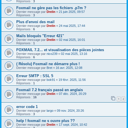
Réponses :
3
Foxmail ne gère pas les fichiers .p7m ?
Dernier message par
Drelin
«
21 juin 2025, 09:57
Réponses :
3
Plus d'envoi des mail
Dernier message par
Drelin
«
24 mai 2025, 17:44
Réponses :
6
Mails bloqués "Erreur 421"
Dernier message par
Drelin
«
02 mai 2025, 16:01
Réponses :
1
FOXMAIL 7.2... et visualisation des pièces jointes
Dernier message par
nico239
«
02 mai 2025, 13:16
Réponses :
6
( Résolu) Foxmail ne démarre plus !
Dernier message par
Bret
«
16 avr. 2025, 12:08
Erreur SMTP : SSL 5
Dernier message par
bok91
«
19 févr. 2025, 11:56
Réponses :
1
Foxmail 7.2 français passé en anglais
Dernier message par
Drelin
«
07 déc. 2024, 20:29
Réponses :
16
1
2
error code 1
Dernier message par
largo
«
09 nov. 2024, 20:26
Réponses :
3
help ! foxmail ne s ouvre plus ??
Dernier message par
Drelin
«
17 sept. 2024, 10:42
Réponses :
3