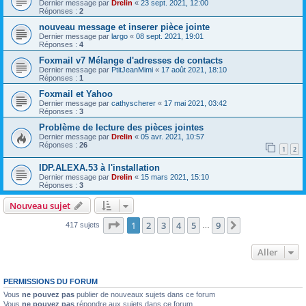
Dernier message par
Drelin
«
23 sept. 2021, 12:00
Réponses :
2
nouveau message et inserer pièce jointe
Dernier message par
largo
«
08 sept. 2021, 19:01
Réponses :
4
Foxmail v7 Mélange d'adresses de contacts
Dernier message par
PtitJeanMimi
«
17 août 2021, 18:10
Réponses :
1
Foxmail et Yahoo
Dernier message par
cathyscherer
«
17 mai 2021, 03:42
Réponses :
3
Problème de lecture des pièces jointes
Dernier message par
Drelin
«
05 avr. 2021, 10:57
Réponses :
26
1
2
IDP.ALEXA.53 à l'installation
Dernier message par
Drelin
«
15 mars 2021, 15:10
Réponses :
3
Nouveau sujet
Page
1
sur
9
1
2
3
4
5
9
Suivant
417 sujets
…
Aller
PERMISSIONS DU FORUM
Vous
ne pouvez pas
publier de nouveaux sujets dans ce forum
Vous
ne pouvez pas
répondre aux sujets dans ce forum