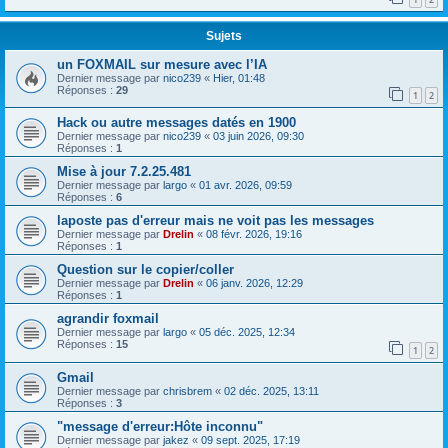
Sujets
un FOXMAIL sur mesure avec l’IA
Dernier message par
nico239
«
Hier, 01:48
Réponses :
29
1
2
Hack ou autre messages datés en 1900
Dernier message par
nico239
«
03 juin 2026, 09:30
Réponses :
1
Mise à jour 7.2.25.481
Dernier message par
largo
«
01 avr. 2026, 09:59
Réponses :
6
laposte pas d'erreur mais ne voit pas les messages
Dernier message par
Drelin
«
08 févr. 2026, 19:16
Réponses :
1
Question sur le copier/coller
Dernier message par
Drelin
«
06 janv. 2026, 12:29
Réponses :
1
agrandir foxmail
Dernier message par
largo
«
05 déc. 2025, 12:34
Réponses :
15
1
2
Gmail
Dernier message par
chrisbrem
«
02 déc. 2025, 13:11
Réponses :
3
"message d'erreur:Hôte inconnu"
Dernier message par
jakez
«
09 sept. 2025, 17:19