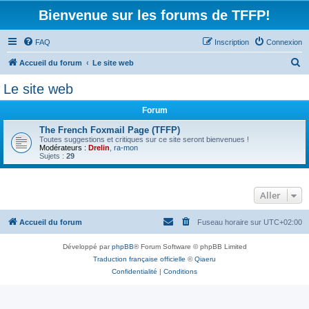
Bienvenue sur les forums de TFFP!
FAQ
Inscription
Connexion
R
Accueil du forum
Le site web
e
Le site web
c
Forum
h
e
The French Foxmail Page (TFFP)
Toutes suggestions et critiques sur ce site seront bienvenues !
r
Modérateurs :
Drelin
,
ra-mon
Sujets :
29
c
h
Aller
e
r
Accueil du forum
Fuseau horaire sur
UTC+02:00
Développé par
phpBB
® Forum Software © phpBB Limited
Traduction française officielle
©
Qiaeru
Confidentialité
|
Conditions