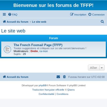
Bienvenue sur les forums de TFFP!
FAQ
Inscription
Connexion
R
Accueil du forum
Le site web
e
Le site web
c
Forum
h
e
The French Foxmail Page (TFFP)
Toutes suggestions et critiques sur ce site seront bienvenues !
r
Modérateurs :
Drelin
,
ra-mon
Sujets :
29
c
h
Aller
e
r
Accueil du forum
Fuseau horaire sur
UTC+02:00
Développé par
phpBB
® Forum Software © phpBB Limited
Traduction française officielle
©
Qiaeru
Confidentialité
|
Conditions