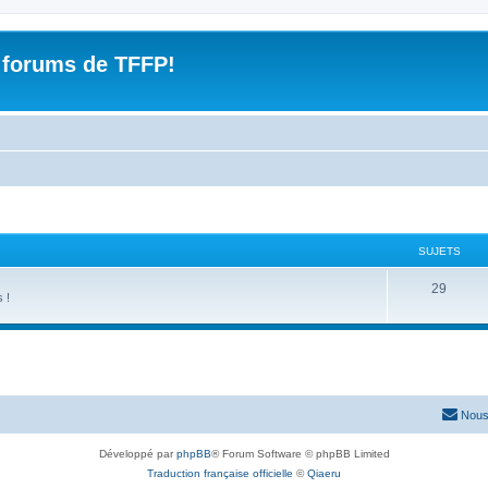
 forums de TFFP!
SUJETS
S
29
 !
u
j
e
t
Nous
s
Développé par
phpBB
® Forum Software © phpBB Limited
Traduction française officielle
©
Qiaeru