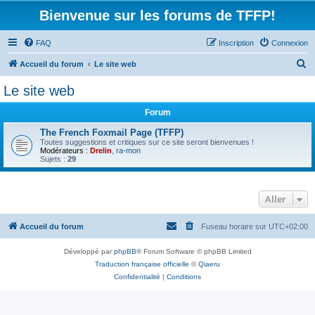
Bienvenue sur les forums de TFFP!
FAQ
Inscription
Connexion
R
Accueil du forum
Le site web
e
Le site web
c
Forum
h
e
The French Foxmail Page (TFFP)
Toutes suggestions et critiques sur ce site seront bienvenues !
r
Modérateurs :
Drelin
,
ra-mon
Sujets :
29
c
h
Aller
e
r
Accueil du forum
Fuseau horaire sur
UTC+02:00
Développé par
phpBB
® Forum Software © phpBB Limited
Traduction française officielle
©
Qiaeru
Confidentialité
|
Conditions