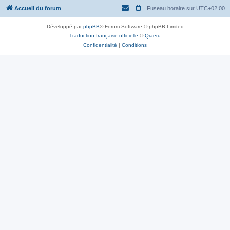
Accueil du forum
Fuseau horaire sur
UTC+02:00
Développé par
phpBB
® Forum Software © phpBB Limited
Traduction française officielle
©
Qiaeru
Confidentialité
|
Conditions