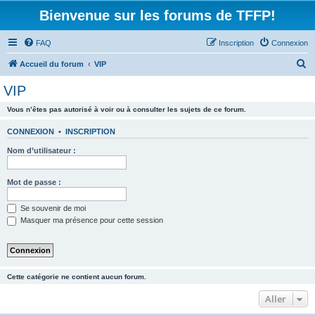
Bienvenue sur les forums de TFFP!
FAQ
Inscription
Connexion
R
Accueil du forum
VIP
e
VIP
c
Vous n’êtes pas autorisé à voir ou à consulter les sujets de ce forum.
h
e
CONNEXION
•
INSCRIPTION
r
Nom d’utilisateur :
c
h
Mot de passe :
e
Se souvenir de moi
r
Masquer ma présence pour cette session
Cette catégorie ne contient aucun forum.
Aller