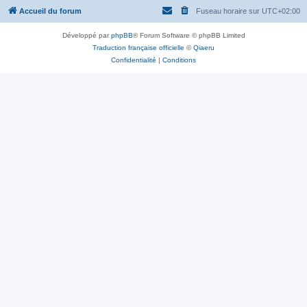
Accueil du forum
Fuseau horaire sur
UTC+02:00
Développé par
phpBB
® Forum Software © phpBB Limited
Traduction française officielle
©
Qiaeru
Confidentialité
|
Conditions