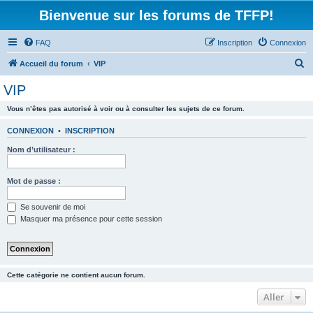
Bienvenue sur les forums de TFFP!
FAQ
Inscription
Connexion
R
Accueil du forum
VIP
e
VIP
c
Vous n’êtes pas autorisé à voir ou à consulter les sujets de ce forum.
h
e
CONNEXION
•
INSCRIPTION
r
Nom d’utilisateur :
c
h
Mot de passe :
e
Se souvenir de moi
r
Masquer ma présence pour cette session
Cette catégorie ne contient aucun forum.
Aller