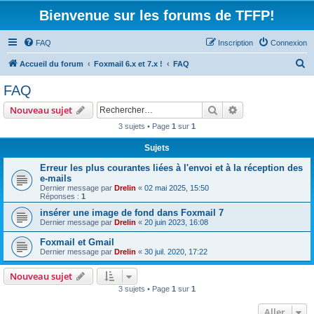
Bienvenue sur les forums de TFFP!
FAQ
Inscription
Connexion
R
Accueil du forum
Foxmail 6.x et 7.x !
FAQ
e
FAQ
c
Rechercher
Recherche avanc
Nouveau sujet
h
3 sujets • Page
1
sur
1
e
Sujets
r
c
Erreur les plus courantes liées à l'envoi et à la réception des
e-mails
h
Dernier message par
Drelin
«
02 mai 2025, 15:50
Réponses :
1
e
insérer une image de fond dans Foxmail 7
r
Dernier message par
Drelin
«
20 juin 2023, 16:08
Foxmail et Gmail
Dernier message par
Drelin
«
30 juil. 2020, 17:22
Nouveau sujet
3 sujets • Page
1
sur
1
Aller