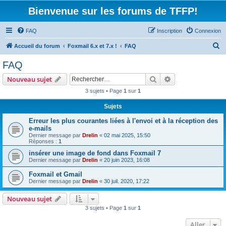
Bienvenue sur les forums de TFFP!
FAQ
Inscription
Connexion
R
Accueil du forum
Foxmail 6.x et 7.x !
FAQ
e
FAQ
c
Rechercher
Recherche avanc
Nouveau sujet
h
3 sujets • Page
1
sur
1
e
Sujets
r
c
Erreur les plus courantes liées à l'envoi et à la réception des
e-mails
h
Dernier message par
Drelin
«
02 mai 2025, 15:50
Réponses :
1
e
insérer une image de fond dans Foxmail 7
r
Dernier message par
Drelin
«
20 juin 2023, 16:08
Foxmail et Gmail
Dernier message par
Drelin
«
30 juil. 2020, 17:22
Nouveau sujet
3 sujets • Page
1
sur
1
Aller