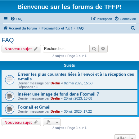
Bienvenue sur les forums de TFFP!
FAQ
Inscription
Connexion
R
Accueil du forum
Foxmail 6.x et 7.x !
FAQ
e
FAQ
c
Rechercher
Recherche avanc
Nouveau sujet
h
3 sujets • Page
1
sur
1
e
Sujets
r
c
Erreur les plus courantes liées à l'envoi et à la réception des
e-mails
h
Dernier message par
Drelin
«
02 mai 2025, 15:50
Réponses :
1
e
insérer une image de fond dans Foxmail 7
r
Dernier message par
Drelin
«
20 juin 2023, 16:08
Foxmail et Gmail
Dernier message par
Drelin
«
30 juil. 2020, 17:22
Nouveau sujet
3 sujets • Page
1
sur
1
Aller