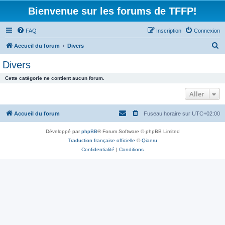
Bienvenue sur les forums de TFFP!
FAQ
Inscription
Connexion
R
Accueil du forum
Divers
e
Divers
c
Cette catégorie ne contient aucun forum.
h
Aller
e
r
Accueil du forum
Fuseau horaire sur
UTC+02:00
c
h
Développé par
phpBB
® Forum Software © phpBB Limited
Traduction française officielle
©
Qiaeru
e
Confidentialité
|
Conditions
r