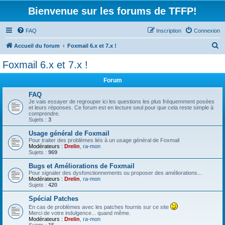
Bienvenue sur les forums de TFFP!
FAQ
Inscription
Connexion
R
Accueil du forum
Foxmail 6.x et 7.x !
e
Foxmail 6.x et 7.x !
c
Forum
h
e
FAQ
Je vais essayer de regrouper ici les questions les plus fréquemment posées
r
et leurs réponses. Ce forum est en lecture seul pour que cela reste simple à
comprendre.
c
Sujets :
3
h
Usage général de Foxmail
Pour traiter des problèmes liés à un usage général de Foxmail
e
Modérateurs :
Drelin
,
ra-mon
Sujets :
969
r
Bugs et Améliorations de Foxmail
Pour signaler des dysfonctionnements ou proposer des améliorations...
Modérateurs :
Drelin
,
ra-mon
Sujets :
420
Spécial Patches
En cas de problèmes avec les patches fournis sur ce site
Merci de votre indulgence... quand même.
Modérateurs :
Drelin
,
ra-mon