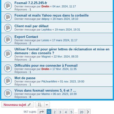
Foxmail 7.2.25.245-fr
Dernier message par
Drelin
«
04 avr. 2024, 11:17
Réponses :
1
Foxmail et mails Yahoo reçus dans la corbeille
Dernier message par
didpoy
«
20 mars 2024, 18:10
Client mail par défaut
Dernier message par
Lephilou
«
19 mars 2024, 19:31
Export Contact
Dernier message par
Letoto
«
17 mars 2024, 11:17
Réponses :
2
Utiliser Foxmail pour gérer lettres de réclamation et mise en
demeure : des conseils ?
Dernier message par
Magnet
«
22 févr. 2024, 08:33
Réponses :
2
Difficultés pour me connecter à Foxmail
Dernier message par
Drelin
«
17 févr. 2024, 11:35
Réponses :
1
Mot de passe
Dernier message par
PtitJeanMimi
«
01 nov. 2023, 19:00
Réponses :
1
Virus dans foxmail versions 5, 6 et 7 ...
Dernier message par
Marino
«
06 oct. 2023, 10:39
Réponses :
8
Nouveau sujet
Page
1
sur
20
1
2
3
4
5
20
Suivant
967 sujets
…