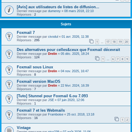
[Avis] aux utilisateurs de listes de diffusion...
Dernier message par
dumerey
«
08 mars 2018, 22:10
Réponses :
2
Sujets
Foxmail 7
Dernier message par
civodul
«
01 avr. 2026, 11:38
Réponses :
295
1
17
18
19
20
…
Des alternatives pour celles&ceux que Foxmail décevrait
Dernier message par
Drelin
«
05 déc. 2025, 18:24
Réponses :
124
1
6
7
8
9
…
Foxmail sous Linux
Dernier message par
Drelin
«
04 nov. 2025, 16:47
Réponses :
8
Foxmail version MacOS
Dernier message par
Drelin
«
22 févr. 2024, 16:39
Réponses :
7
[Tuto] Stunnel pour Foxmail 6.ou 7.093
Dernier message par
JSE
«
07 juin 2020, 12:06
Réponses :
1
Foxmail 7 et les Webmails
Dernier message par
Framboise
«
25 oct. 2018, 13:18
Réponses :
16
1
2
Vintage
Dernier message par
nico239
«
07 août 2026, 11:06