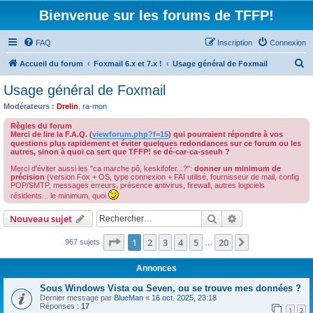
Bienvenue sur les forums de TFFP!
FAQ
Inscription
Connexion
R
Accueil du forum
Foxmail 6.x et 7.x !
Usage général de Foxmail
e
Usage général de Foxmail
c
Modérateurs :
Drelin
,
ra-mon
h
Règles du forum
e
Merci de lire la F.A.Q. (
viewforum.php?f=15
) qui pourraient répondre à vos
questions plus rapidement et éviter quelques redondances sur ce forum ou les
r
autres, sinon à quoi ca sert que TFFP! se dé-car-ca-sseuh ?
c
Merci d'éviter aussi les "ca marche pô, keskifofer...?":
donner un minimum de
précision
(version Fox + OS, type connexion + FAI utilisé, fournisseur de mail, config
h
POP/SMTP, messages erreurs, présence antivirus, firewall, autres logiciels
résidents... le minimum, quoi
e
r
Rechercher
Recherche avanc
Nouveau sujet
Page
1
sur
20
1
2
3
4
5
20
Suivant
967 sujets
…
Annonces
Sous Windows Vista ou Seven, ou se trouve mes données ?
Dernier message par
BlueMan
«
16 oct. 2025, 23:18
Réponses :
17
1
2