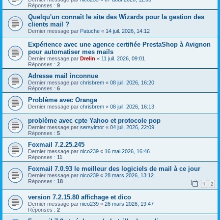
Réponses :
9
Quelqu'un connaît le site des Wizards pour la gestion des
clients mail ?
Dernier message par
Patuche
«
14 juil. 2026, 14:12
Expérience avec une agence certifiée PrestaShop à Avignon
pour automatiser mes mails
Dernier message par
Drelin
«
11 juil. 2026, 09:01
Réponses :
2
Adresse mail inconnue
Dernier message par
chrisbrem
«
08 juil. 2026, 16:20
Réponses :
6
Problème avec Orange
Dernier message par
chrisbrem
«
08 juil. 2026, 16:13
problème avec cpte Yahoo et protocole pop
Dernier message par
sersylmor
«
04 juil. 2026, 22:09
Réponses :
5
Foxmail 7.2.25.245
Dernier message par
nico239
«
16 mai 2026, 16:46
Réponses :
11
Foxmail 7.0.93 le meilleur des logiciels de mail à ce jour
Dernier message par
nico239
«
28 mars 2026, 13:12
Réponses :
18
1
2
version 7.2.15.80 affichage et dico
Dernier message par
nico239
«
26 mars 2026, 19:47
Réponses :
2