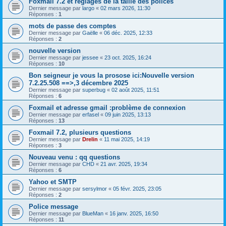
Foxmail 7.2 et réglages de la taille des polices
Dernier message par
largo
«
02 mars 2026, 11:30
Réponses :
1
mots de passe des comptes
Dernier message par
Gaëlle
«
06 déc. 2025, 12:33
Réponses :
2
nouvelle version
Dernier message par
jessee
«
23 oct. 2025, 16:24
Réponses :
10
Bon seigneur je vous la prosose ici:Nouvelle version
7.2.25.508 ==>,3 décembre 2025
Dernier message par
superbug
«
02 août 2025, 11:51
Réponses :
6
Foxmail et adresse gmail :problème de connexion
Dernier message par
erfasel
«
09 juin 2025, 13:13
Réponses :
13
Foxmail 7.2, plusieurs questions
Dernier message par
Drelin
«
11 mai 2025, 14:19
Réponses :
3
Nouveau venu : qq questions
Dernier message par
CHD
«
21 avr. 2025, 19:34
Réponses :
6
Yahoo et SMTP
Dernier message par
sersylmor
«
05 févr. 2025, 23:05
Réponses :
2
Police message
Dernier message par
BlueMan
«
16 janv. 2025, 16:50
Réponses :
11