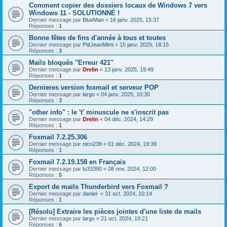
Comment copier des dossiers locaux de Windows 7 vers
Windows 11 - SOLUTIONNÉ !
Dernier message par
BlueMan
«
16 janv. 2025, 15:37
Réponses :
1
Bonne fêtes de fins d'année à tous et toutes
Dernier message par
PtitJeanMimi
«
15 janv. 2025, 18:15
Réponses :
3
Mails bloqués "Erreur 421"
Dernier message par
Drelin
«
13 janv. 2025, 19:49
Réponses :
1
Dernieres version foxmail et serveur POP
Dernier message par
largo
«
04 janv. 2025, 10:30
Réponses :
3
"other info" : le 't' minuscule ne s'inscrit pas
Dernier message par
Drelin
«
04 déc. 2024, 14:29
Réponses :
1
Foxmail 7.2.25.306
Dernier message par
nico239
«
01 déc. 2024, 19:39
Réponses :
1
Foxmail 7.2.19.158 en Français
Dernier message par
lu33390
«
08 nov. 2024, 12:00
Réponses :
5
Export de mails Thunderbird vers Foxmail ?
Dernier message par
daniel-
«
31 oct. 2024, 10:14
Réponses :
1
[Résolu] Extraire les pièces jointes d'une liste de mails
Dernier message par
largo
«
21 oct. 2024, 19:21
Réponses :
6