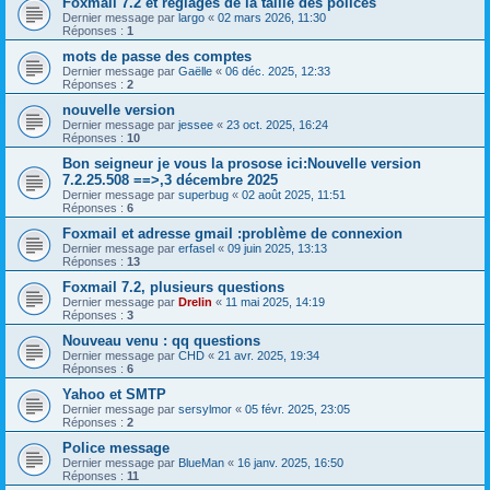
Foxmail 7.2 et réglages de la taille des polices
Dernier message par
largo
«
02 mars 2026, 11:30
Réponses :
1
mots de passe des comptes
Dernier message par
Gaëlle
«
06 déc. 2025, 12:33
Réponses :
2
nouvelle version
Dernier message par
jessee
«
23 oct. 2025, 16:24
Réponses :
10
Bon seigneur je vous la prosose ici:Nouvelle version
7.2.25.508 ==>,3 décembre 2025
Dernier message par
superbug
«
02 août 2025, 11:51
Réponses :
6
Foxmail et adresse gmail :problème de connexion
Dernier message par
erfasel
«
09 juin 2025, 13:13
Réponses :
13
Foxmail 7.2, plusieurs questions
Dernier message par
Drelin
«
11 mai 2025, 14:19
Réponses :
3
Nouveau venu : qq questions
Dernier message par
CHD
«
21 avr. 2025, 19:34
Réponses :
6
Yahoo et SMTP
Dernier message par
sersylmor
«
05 févr. 2025, 23:05
Réponses :
2
Police message
Dernier message par
BlueMan
«
16 janv. 2025, 16:50
Réponses :
11