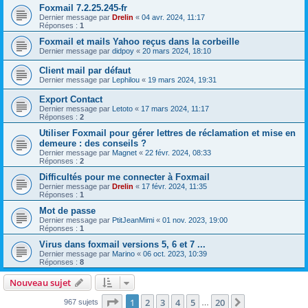
Foxmail 7.2.25.245-fr
Dernier message par
Drelin
«
04 avr. 2024, 11:17
Réponses :
1
Foxmail et mails Yahoo reçus dans la corbeille
Dernier message par
didpoy
«
20 mars 2024, 18:10
Client mail par défaut
Dernier message par
Lephilou
«
19 mars 2024, 19:31
Export Contact
Dernier message par
Letoto
«
17 mars 2024, 11:17
Réponses :
2
Utiliser Foxmail pour gérer lettres de réclamation et mise en
demeure : des conseils ?
Dernier message par
Magnet
«
22 févr. 2024, 08:33
Réponses :
2
Difficultés pour me connecter à Foxmail
Dernier message par
Drelin
«
17 févr. 2024, 11:35
Réponses :
1
Mot de passe
Dernier message par
PtitJeanMimi
«
01 nov. 2023, 19:00
Réponses :
1
Virus dans foxmail versions 5, 6 et 7 ...
Dernier message par
Marino
«
06 oct. 2023, 10:39
Réponses :
8
Nouveau sujet
Page
1
sur
20
1
2
3
4
5
20
Suivant
967 sujets
…