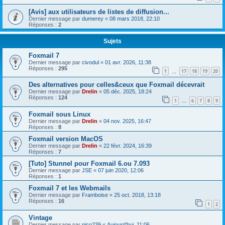
[Avis] aux utilisateurs de listes de diffusion...
Dernier message par
dumerey
«
08 mars 2018, 22:10
Réponses :
2
Sujets
Foxmail 7
Dernier message par
civodul
«
01 avr. 2026, 11:38
Réponses :
295
1
17
18
19
20
…
Des alternatives pour celles&ceux que Foxmail décevrait
Dernier message par
Drelin
«
05 déc. 2025, 18:24
Réponses :
124
1
6
7
8
9
…
Foxmail sous Linux
Dernier message par
Drelin
«
04 nov. 2025, 16:47
Réponses :
8
Foxmail version MacOS
Dernier message par
Drelin
«
22 févr. 2024, 16:39
Réponses :
7
[Tuto] Stunnel pour Foxmail 6.ou 7.093
Dernier message par
JSE
«
07 juin 2020, 12:06
Réponses :
1
Foxmail 7 et les Webmails
Dernier message par
Framboise
«
25 oct. 2018, 13:18
Réponses :
16
1
2
Vintage
Dernier message par
nico239
«
Aujourd’hui, 11:06