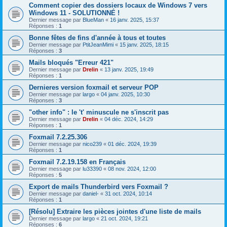
Comment copier des dossiers locaux de Windows 7 vers
Windows 11 - SOLUTIONNÉ !
Dernier message par
BlueMan
«
16 janv. 2025, 15:37
Réponses :
1
Bonne fêtes de fins d'année à tous et toutes
Dernier message par
PtitJeanMimi
«
15 janv. 2025, 18:15
Réponses :
3
Mails bloqués "Erreur 421"
Dernier message par
Drelin
«
13 janv. 2025, 19:49
Réponses :
1
Dernieres version foxmail et serveur POP
Dernier message par
largo
«
04 janv. 2025, 10:30
Réponses :
3
"other info" : le 't' minuscule ne s'inscrit pas
Dernier message par
Drelin
«
04 déc. 2024, 14:29
Réponses :
1
Foxmail 7.2.25.306
Dernier message par
nico239
«
01 déc. 2024, 19:39
Réponses :
1
Foxmail 7.2.19.158 en Français
Dernier message par
lu33390
«
08 nov. 2024, 12:00
Réponses :
5
Export de mails Thunderbird vers Foxmail ?
Dernier message par
daniel-
«
31 oct. 2024, 10:14
Réponses :
1
[Résolu] Extraire les pièces jointes d'une liste de mails
Dernier message par
largo
«
21 oct. 2024, 19:21
Réponses :
6