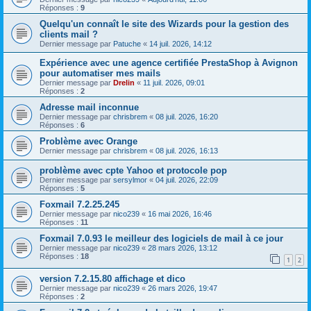
Réponses :
9
Quelqu'un connaît le site des Wizards pour la gestion des
clients mail ?
Dernier message par
Patuche
«
14 juil. 2026, 14:12
Expérience avec une agence certifiée PrestaShop à Avignon
pour automatiser mes mails
Dernier message par
Drelin
«
11 juil. 2026, 09:01
Réponses :
2
Adresse mail inconnue
Dernier message par
chrisbrem
«
08 juil. 2026, 16:20
Réponses :
6
Problème avec Orange
Dernier message par
chrisbrem
«
08 juil. 2026, 16:13
problème avec cpte Yahoo et protocole pop
Dernier message par
sersylmor
«
04 juil. 2026, 22:09
Réponses :
5
Foxmail 7.2.25.245
Dernier message par
nico239
«
16 mai 2026, 16:46
Réponses :
11
Foxmail 7.0.93 le meilleur des logiciels de mail à ce jour
Dernier message par
nico239
«
28 mars 2026, 13:12
Réponses :
18
1
2
version 7.2.15.80 affichage et dico
Dernier message par
nico239
«
26 mars 2026, 19:47
Réponses :
2