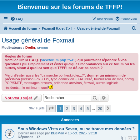
Bienvenue sur les forums de TFFP!
FAQ
Inscription
Connexion
R
Accueil du forum
Foxmail 6.x et 7.x !
Usage général de Foxmail
e
Usage général de Foxmail
c
Modérateurs :
Drelin
,
ra-mon
h
Règles du forum
e
Merci de lire la F.A.Q. (
viewforum.php?f=15
) qui pourraient répondre à vos
questions plus rapidement et éviter quelques redondances sur ce forum ou les
r
autres, sinon à quoi ca sert que TFFP! se dé-car-ca-sseuh ?
c
Merci d'éviter aussi les "ca marche pô, keskifofer...?":
donner un minimum de
précision
(version Fox + OS, type connexion + FAI utilisé, fournisseur de mail, config
h
POP/SMTP, messages erreurs, présence antivirus, firewall, autres logiciels
résidents... le minimum, quoi
e
r
Rechercher
Recherche avanc
Nouveau sujet
Page
1
sur
20
1
2
3
4
5
20
Suivant
967 sujets
…
Annonces
Sous Windows Vista ou Seven, ou se trouve mes données ?
Dernier message par
BlueMan
«
16 oct. 2025, 23:18
Réponses :
17
1
2