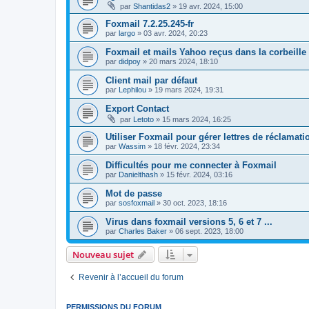
par
Shantidas2
»
19 avr. 2024, 15:00
Foxmail 7.2.25.245-fr
par
largo
»
03 avr. 2024, 20:23
Foxmail et mails Yahoo reçus dans la corbeille
par
didpoy
»
20 mars 2024, 18:10
Client mail par défaut
par
Lephilou
»
19 mars 2024, 19:31
Export Contact
par
Letoto
»
15 mars 2024, 16:25
Utiliser Foxmail pour gérer lettres de réclamat
par
Wassim
»
18 févr. 2024, 23:34
Difficultés pour me connecter à Foxmail
par
Danielthash
»
15 févr. 2024, 03:16
Mot de passe
par
sosfoxmail
»
30 oct. 2023, 18:16
Virus dans foxmail versions 5, 6 et 7 ...
par
Charles Baker
»
06 sept. 2023, 18:00
Nouveau sujet
Revenir à l’accueil du forum
PERMISSIONS DU FORUM