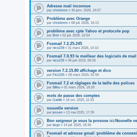
Adresse mail inconnue
par
chrisbrem
»
30 janv. 2026, 19:57
Problème avec Orange
par
chrisbrem
»
08 juil. 2026, 16:13
problème avec cpte Yahoo et protocole pop
par
Bret
»
02 juil. 2026, 10:54
Foxmail 7.2.25.245
par
nico239
»
31 mars 2026, 14:10
Foxmail 7.0.93 le meilleur des logiciels de mail
par
nico239
»
06 juin 2015, 00:26
version 7.2.15.80 affichage et dico
par
Flo1205
»
28 mars 2020, 02:59
Foxmail 7.2 et réglages de la taille des polices
par
Billou
»
01 mars 2026, 18:28
mots de passe des comptes
par
Gaëlle
»
16 oct. 2025, 11:33
nouvelle version
par
jessee
»
13 mai 2025, 17:35
Bon seigneur je vous la prosose ici:Nouvelle v
par
largo
»
15 juil. 2025, 18:30
Foxmail et adresse gmail :problème de connex