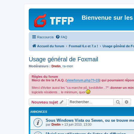
Bienvenue sur les
Raccourcis
FAQ
Accueil du forum
Foxmail 6.x et 7.x !
Usage général de F
Usage général de Foxmail
Modérateurs :
Drelin
,
ra-mon
Règles du forum
Merci de lire la F.A.Q. (
viewforum.php?f=15
) qui pourraient répo
Merci d'éviter aussi les "ca marche pô, keskifofer...?":
donner un min
logiciels résidents... le minimum, quoi
Recher
Re
Nouveau sujet
ANNONCES
Sous Windows Vista ou Seven, ou se trouve m
par
Drelin
»
13 juin 2010, 13:00