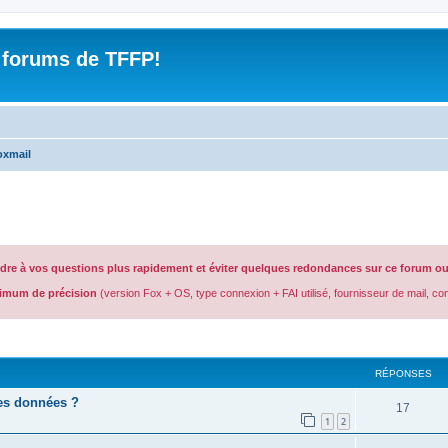
 forums de TFFP!
oxmail
ndre à vos questions plus rapidement et éviter quelques redondances sur ce forum ou 
imum de précision
(version Fox + OS, type connexion + FAI utilisé, fournisseur de mail, c
cher
cherche avancée
RÉPONSES
es données ?
R
17
1
2
é