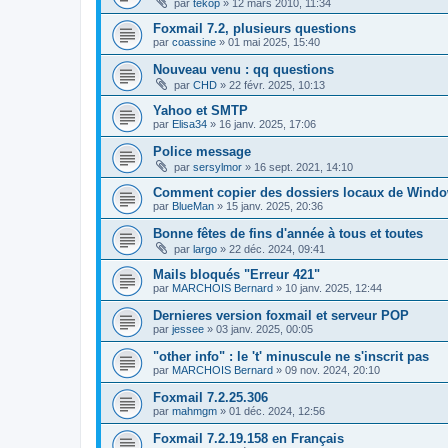
par
tekop
»
12 mars 2010, 11:34
Foxmail 7.2, plusieurs questions
par
coassine
»
01 mai 2025, 15:40
Nouveau venu : qq questions
par
CHD
»
22 févr. 2025, 10:13
Yahoo et SMTP
par
Elisa34
»
16 janv. 2025, 17:06
Police message
par
sersylmor
»
16 sept. 2021, 14:10
Comment copier des dossiers locaux de Windo
par
BlueMan
»
15 janv. 2025, 20:36
Bonne fêtes de fins d'année à tous et toutes
par
largo
»
22 déc. 2024, 09:41
Mails bloqués "Erreur 421"
par
MARCHOIS Bernard
»
10 janv. 2025, 12:44
Dernieres version foxmail et serveur POP
par
jessee
»
03 janv. 2025, 00:05
"other info" : le 't' minuscule ne s'inscrit pas
par
MARCHOIS Bernard
»
09 nov. 2024, 20:10
Foxmail 7.2.25.306
par
mahmgm
»
01 déc. 2024, 12:56
Foxmail 7.2.19.158 en Français