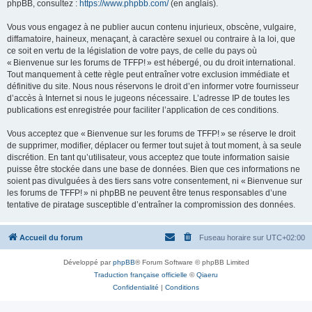
phpBB, consultez :
https://www.phpbb.com/
(en anglais).
Vous vous engagez à ne publier aucun contenu injurieux, obscène, vulgaire,
diffamatoire, haineux, menaçant, à caractère sexuel ou contraire à la loi, que
ce soit en vertu de la législation de votre pays, de celle du pays où
« Bienvenue sur les forums de TFFP! » est hébergé, ou du droit international.
Tout manquement à cette règle peut entraîner votre exclusion immédiate et
définitive du site. Nous nous réservons le droit d’en informer votre fournisseur
d’accès à Internet si nous le jugeons nécessaire. L’adresse IP de toutes les
publications est enregistrée pour faciliter l’application de ces conditions.
Vous acceptez que « Bienvenue sur les forums de TFFP! » se réserve le droit
de supprimer, modifier, déplacer ou fermer tout sujet à tout moment, à sa seule
discrétion. En tant qu’utilisateur, vous acceptez que toute information saisie
puisse être stockée dans une base de données. Bien que ces informations ne
soient pas divulguées à des tiers sans votre consentement, ni « Bienvenue sur
les forums de TFFP! » ni phpBB ne peuvent être tenus responsables d’une
tentative de piratage susceptible d’entraîner la compromission des données.
Accueil du forum
Fuseau horaire sur
UTC+02:00
Développé par
phpBB
® Forum Software © phpBB Limited
Traduction française officielle
©
Qiaeru
Confidentialité
|
Conditions