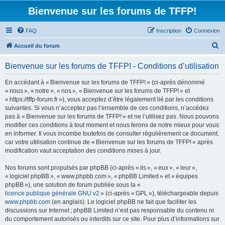
Bienvenue sur les forums de TFFP!
FAQ
Inscription
Connexion
R
Accueil du forum
e
Bienvenue sur les forums de TFFP! - Conditions d’utilisation
c
h
En accédant à « Bienvenue sur les forums de TFFP! » (ci-après dénommé
« nous », « notre », « nos », « Bienvenue sur les forums de TFFP! » et
e
« https://tffp-forum.fr »), vous acceptez d’être légalement lié par les conditions
r
suivantes. Si vous n’acceptez pas l’ensemble de ces conditions, n’accédez
pas à « Bienvenue sur les forums de TFFP! » et ne l’utilisez pas. Nous pouvons
c
modifier ces conditions à tout moment et nous ferons de notre mieux pour vous
h
en informer. Il vous incombe toutefois de consulter régulièrement ce document,
car votre utilisation continue de « Bienvenue sur les forums de TFFP! » après
e
modification vaut acceptation des conditions mises à jour.
r
Nos forums sont propulsés par phpBB (ci-après « ils », « eux », « leur »,
« logiciel phpBB », « www.phpbb.com », « phpBB Limited » et « équipes
phpBB »), une solution de forum publiée sous la «
licence publique générale GNU v2
» (ci-après « GPL »), téléchargeable depuis
www.phpbb.com
(en anglais). Le logiciel phpBB ne fait que faciliter les
discussions sur Internet ; phpBB Limited n’est pas responsable du contenu ni
du comportement autorisés ou interdits sur ce site. Pour plus d’informations sur