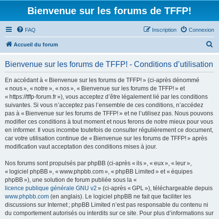
Bienvenue sur les forums de TFFP!
FAQ
Inscription
Connexion
R
Accueil du forum
e
Bienvenue sur les forums de TFFP! - Conditions d’utilisation
c
h
En accédant à « Bienvenue sur les forums de TFFP! » (ci-après dénommé
« nous », « notre », « nos », « Bienvenue sur les forums de TFFP! » et
e
« https://tffp-forum.fr »), vous acceptez d’être légalement lié par les conditions
r
suivantes. Si vous n’acceptez pas l’ensemble de ces conditions, n’accédez
pas à « Bienvenue sur les forums de TFFP! » et ne l’utilisez pas. Nous pouvons
c
modifier ces conditions à tout moment et nous ferons de notre mieux pour vous
h
en informer. Il vous incombe toutefois de consulter régulièrement ce document,
car votre utilisation continue de « Bienvenue sur les forums de TFFP! » après
e
modification vaut acceptation des conditions mises à jour.
r
Nos forums sont propulsés par phpBB (ci-après « ils », « eux », « leur »,
« logiciel phpBB », « www.phpbb.com », « phpBB Limited » et « équipes
phpBB »), une solution de forum publiée sous la «
licence publique générale GNU v2
» (ci-après « GPL »), téléchargeable depuis
www.phpbb.com
(en anglais). Le logiciel phpBB ne fait que faciliter les
discussions sur Internet ; phpBB Limited n’est pas responsable du contenu ni
du comportement autorisés ou interdits sur ce site. Pour plus d’informations sur