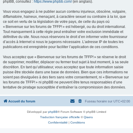
phpBB, consultez :
https://www.phpbb.com/
(en anglais).
Vous vous engagez à ne publier aucun contenu injurieux, obscène, vulgaire,
diffamatoire, haineux, menaçant, à caractère sexuel ou contraire à la loi, que
ce soit en vertu de la législation de votre pays, de celle du pays où
« Bienvenue sur les forums de TFFP! » est hébergé, ou du droit international.
Tout manquement à cette règle peut entraîner votre exclusion immédiate et
définitive du site. Nous nous réservons le droit d’en informer votre fournisseur
d’accès à Internet si nous le jugeons nécessaire. L’adresse IP de toutes les
publications est enregistrée pour faciliter l’application de ces conditions.
Vous acceptez que « Bienvenue sur les forums de TFFP! » se réserve le droit
de supprimer, modifier, déplacer ou fermer tout sujet à tout moment, à sa seule
discrétion. En tant qu’utilisateur, vous acceptez que toute information saisie
puisse être stockée dans une base de données. Bien que ces informations ne
soient pas divulguées à des tiers sans votre consentement, ni « Bienvenue sur
les forums de TFFP! » ni phpBB ne peuvent être tenus responsables d’une
tentative de piratage susceptible d’entraîner la compromission des données.
Accueil du forum
Fuseau horaire sur
UTC+02:00
Développé par
phpBB
® Forum Software © phpBB Limited
Traduction française officielle
©
Qiaeru
Confidentialité
|
Conditions