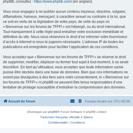
phpBB, consultez :
https://www.phpbb.com/
(en anglais).
Vous vous engagez à ne publier aucun contenu injurieux, obscène, vulgaire,
diffamatoire, haineux, menaçant, à caractère sexuel ou contraire à la loi, que
ce soit en vertu de la législation de votre pays, de celle du pays où
« Bienvenue sur les forums de TFFP! » est hébergé, ou du droit international.
Tout manquement à cette règle peut entraîner votre exclusion immédiate et
définitive du site. Nous nous réservons le droit d’en informer votre fournisseur
d’accès à Internet si nous le jugeons nécessaire. L’adresse IP de toutes les
publications est enregistrée pour faciliter l’application de ces conditions.
Vous acceptez que « Bienvenue sur les forums de TFFP! » se réserve le droit
de supprimer, modifier, déplacer ou fermer tout sujet à tout moment, à sa seule
discrétion. En tant qu’utilisateur, vous acceptez que toute information saisie
puisse être stockée dans une base de données. Bien que ces informations ne
soient pas divulguées à des tiers sans votre consentement, ni « Bienvenue sur
les forums de TFFP! » ni phpBB ne peuvent être tenus responsables d’une
tentative de piratage susceptible d’entraîner la compromission des données.
Accueil du forum
Fuseau horaire sur
UTC+02:00
Développé par
phpBB
® Forum Software © phpBB Limited
Traduction française officielle
©
Qiaeru
Confidentialité
|
Conditions