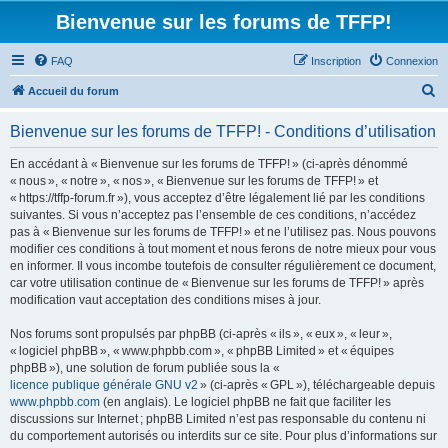
Bienvenue sur les forums de TFFP!
FAQ
Inscription
Connexion
R
Accueil du forum
e
Bienvenue sur les forums de TFFP! - Conditions d’utilisation
c
h
En accédant à « Bienvenue sur les forums de TFFP! » (ci-après dénommé
« nous », « notre », « nos », « Bienvenue sur les forums de TFFP! » et
e
« https://tffp-forum.fr »), vous acceptez d’être légalement lié par les conditions
r
suivantes. Si vous n’acceptez pas l’ensemble de ces conditions, n’accédez
pas à « Bienvenue sur les forums de TFFP! » et ne l’utilisez pas. Nous pouvons
c
modifier ces conditions à tout moment et nous ferons de notre mieux pour vous
h
en informer. Il vous incombe toutefois de consulter régulièrement ce document,
car votre utilisation continue de « Bienvenue sur les forums de TFFP! » après
e
modification vaut acceptation des conditions mises à jour.
r
Nos forums sont propulsés par phpBB (ci-après « ils », « eux », « leur »,
« logiciel phpBB », « www.phpbb.com », « phpBB Limited » et « équipes
phpBB »), une solution de forum publiée sous la «
licence publique générale GNU v2
» (ci-après « GPL »), téléchargeable depuis
www.phpbb.com
(en anglais). Le logiciel phpBB ne fait que faciliter les
discussions sur Internet ; phpBB Limited n’est pas responsable du contenu ni
du comportement autorisés ou interdits sur ce site. Pour plus d’informations sur