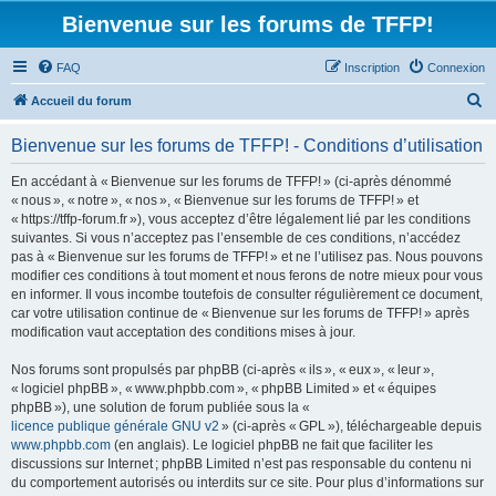
Bienvenue sur les forums de TFFP!
FAQ
Inscription
Connexion
R
Accueil du forum
e
Bienvenue sur les forums de TFFP! - Conditions d’utilisation
c
h
En accédant à « Bienvenue sur les forums de TFFP! » (ci-après dénommé
« nous », « notre », « nos », « Bienvenue sur les forums de TFFP! » et
e
« https://tffp-forum.fr »), vous acceptez d’être légalement lié par les conditions
r
suivantes. Si vous n’acceptez pas l’ensemble de ces conditions, n’accédez
pas à « Bienvenue sur les forums de TFFP! » et ne l’utilisez pas. Nous pouvons
c
modifier ces conditions à tout moment et nous ferons de notre mieux pour vous
h
en informer. Il vous incombe toutefois de consulter régulièrement ce document,
car votre utilisation continue de « Bienvenue sur les forums de TFFP! » après
e
modification vaut acceptation des conditions mises à jour.
r
Nos forums sont propulsés par phpBB (ci-après « ils », « eux », « leur »,
« logiciel phpBB », « www.phpbb.com », « phpBB Limited » et « équipes
phpBB »), une solution de forum publiée sous la «
licence publique générale GNU v2
» (ci-après « GPL »), téléchargeable depuis
www.phpbb.com
(en anglais). Le logiciel phpBB ne fait que faciliter les
discussions sur Internet ; phpBB Limited n’est pas responsable du contenu ni
du comportement autorisés ou interdits sur ce site. Pour plus d’informations sur