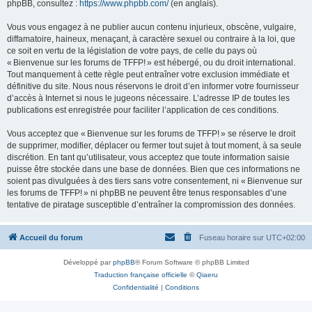
phpBB, consultez :
https://www.phpbb.com/
(en anglais).
Vous vous engagez à ne publier aucun contenu injurieux, obscène, vulgaire,
diffamatoire, haineux, menaçant, à caractère sexuel ou contraire à la loi, que
ce soit en vertu de la législation de votre pays, de celle du pays où
« Bienvenue sur les forums de TFFP! » est hébergé, ou du droit international.
Tout manquement à cette règle peut entraîner votre exclusion immédiate et
définitive du site. Nous nous réservons le droit d’en informer votre fournisseur
d’accès à Internet si nous le jugeons nécessaire. L’adresse IP de toutes les
publications est enregistrée pour faciliter l’application de ces conditions.
Vous acceptez que « Bienvenue sur les forums de TFFP! » se réserve le droit
de supprimer, modifier, déplacer ou fermer tout sujet à tout moment, à sa seule
discrétion. En tant qu’utilisateur, vous acceptez que toute information saisie
puisse être stockée dans une base de données. Bien que ces informations ne
soient pas divulguées à des tiers sans votre consentement, ni « Bienvenue sur
les forums de TFFP! » ni phpBB ne peuvent être tenus responsables d’une
tentative de piratage susceptible d’entraîner la compromission des données.
Accueil du forum
Fuseau horaire sur
UTC+02:00
Développé par
phpBB
® Forum Software © phpBB Limited
Traduction française officielle
©
Qiaeru
Confidentialité
|
Conditions