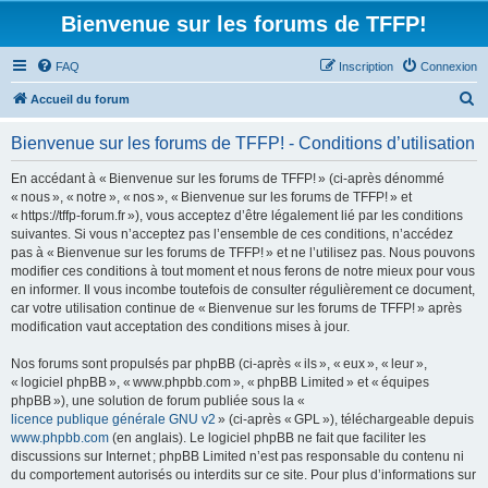
Bienvenue sur les forums de TFFP!
FAQ
Inscription
Connexion
R
Accueil du forum
e
Bienvenue sur les forums de TFFP! - Conditions d’utilisation
c
h
En accédant à « Bienvenue sur les forums de TFFP! » (ci-après dénommé
« nous », « notre », « nos », « Bienvenue sur les forums de TFFP! » et
e
« https://tffp-forum.fr »), vous acceptez d’être légalement lié par les conditions
r
suivantes. Si vous n’acceptez pas l’ensemble de ces conditions, n’accédez
pas à « Bienvenue sur les forums de TFFP! » et ne l’utilisez pas. Nous pouvons
c
modifier ces conditions à tout moment et nous ferons de notre mieux pour vous
h
en informer. Il vous incombe toutefois de consulter régulièrement ce document,
car votre utilisation continue de « Bienvenue sur les forums de TFFP! » après
e
modification vaut acceptation des conditions mises à jour.
r
Nos forums sont propulsés par phpBB (ci-après « ils », « eux », « leur »,
« logiciel phpBB », « www.phpbb.com », « phpBB Limited » et « équipes
phpBB »), une solution de forum publiée sous la «
licence publique générale GNU v2
» (ci-après « GPL »), téléchargeable depuis
www.phpbb.com
(en anglais). Le logiciel phpBB ne fait que faciliter les
discussions sur Internet ; phpBB Limited n’est pas responsable du contenu ni
du comportement autorisés ou interdits sur ce site. Pour plus d’informations sur