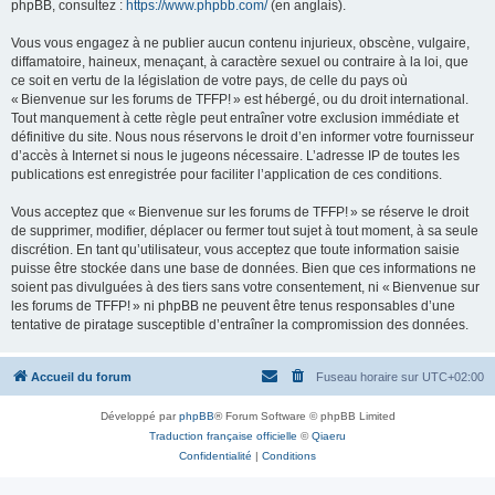
phpBB, consultez :
https://www.phpbb.com/
(en anglais).
Vous vous engagez à ne publier aucun contenu injurieux, obscène, vulgaire,
diffamatoire, haineux, menaçant, à caractère sexuel ou contraire à la loi, que
ce soit en vertu de la législation de votre pays, de celle du pays où
« Bienvenue sur les forums de TFFP! » est hébergé, ou du droit international.
Tout manquement à cette règle peut entraîner votre exclusion immédiate et
définitive du site. Nous nous réservons le droit d’en informer votre fournisseur
d’accès à Internet si nous le jugeons nécessaire. L’adresse IP de toutes les
publications est enregistrée pour faciliter l’application de ces conditions.
Vous acceptez que « Bienvenue sur les forums de TFFP! » se réserve le droit
de supprimer, modifier, déplacer ou fermer tout sujet à tout moment, à sa seule
discrétion. En tant qu’utilisateur, vous acceptez que toute information saisie
puisse être stockée dans une base de données. Bien que ces informations ne
soient pas divulguées à des tiers sans votre consentement, ni « Bienvenue sur
les forums de TFFP! » ni phpBB ne peuvent être tenus responsables d’une
tentative de piratage susceptible d’entraîner la compromission des données.
Accueil du forum
Fuseau horaire sur
UTC+02:00
Développé par
phpBB
® Forum Software © phpBB Limited
Traduction française officielle
©
Qiaeru
Confidentialité
|
Conditions