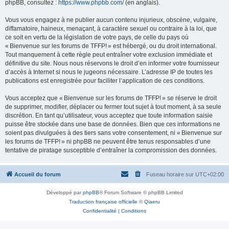
phpBB, consultez :
https://www.phpbb.com/
(en anglais).
Vous vous engagez à ne publier aucun contenu injurieux, obscène, vulgaire,
diffamatoire, haineux, menaçant, à caractère sexuel ou contraire à la loi, que
ce soit en vertu de la législation de votre pays, de celle du pays où
« Bienvenue sur les forums de TFFP! » est hébergé, ou du droit international.
Tout manquement à cette règle peut entraîner votre exclusion immédiate et
définitive du site. Nous nous réservons le droit d’en informer votre fournisseur
d’accès à Internet si nous le jugeons nécessaire. L’adresse IP de toutes les
publications est enregistrée pour faciliter l’application de ces conditions.
Vous acceptez que « Bienvenue sur les forums de TFFP! » se réserve le droit
de supprimer, modifier, déplacer ou fermer tout sujet à tout moment, à sa seule
discrétion. En tant qu’utilisateur, vous acceptez que toute information saisie
puisse être stockée dans une base de données. Bien que ces informations ne
soient pas divulguées à des tiers sans votre consentement, ni « Bienvenue sur
les forums de TFFP! » ni phpBB ne peuvent être tenus responsables d’une
tentative de piratage susceptible d’entraîner la compromission des données.
Accueil du forum
Fuseau horaire sur
UTC+02:00
Développé par
phpBB
® Forum Software © phpBB Limited
Traduction française officielle
©
Qiaeru
Confidentialité
|
Conditions