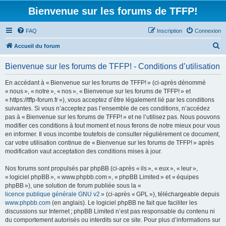
Bienvenue sur les forums de TFFP!
FAQ
Inscription
Connexion
R
Accueil du forum
e
Bienvenue sur les forums de TFFP! - Conditions d’utilisation
c
h
En accédant à « Bienvenue sur les forums de TFFP! » (ci-après dénommé
« nous », « notre », « nos », « Bienvenue sur les forums de TFFP! » et
e
« https://tffp-forum.fr »), vous acceptez d’être légalement lié par les conditions
r
suivantes. Si vous n’acceptez pas l’ensemble de ces conditions, n’accédez
pas à « Bienvenue sur les forums de TFFP! » et ne l’utilisez pas. Nous pouvons
c
modifier ces conditions à tout moment et nous ferons de notre mieux pour vous
h
en informer. Il vous incombe toutefois de consulter régulièrement ce document,
car votre utilisation continue de « Bienvenue sur les forums de TFFP! » après
e
modification vaut acceptation des conditions mises à jour.
r
Nos forums sont propulsés par phpBB (ci-après « ils », « eux », « leur »,
« logiciel phpBB », « www.phpbb.com », « phpBB Limited » et « équipes
phpBB »), une solution de forum publiée sous la «
licence publique générale GNU v2
» (ci-après « GPL »), téléchargeable depuis
www.phpbb.com
(en anglais). Le logiciel phpBB ne fait que faciliter les
discussions sur Internet ; phpBB Limited n’est pas responsable du contenu ni
du comportement autorisés ou interdits sur ce site. Pour plus d’informations sur