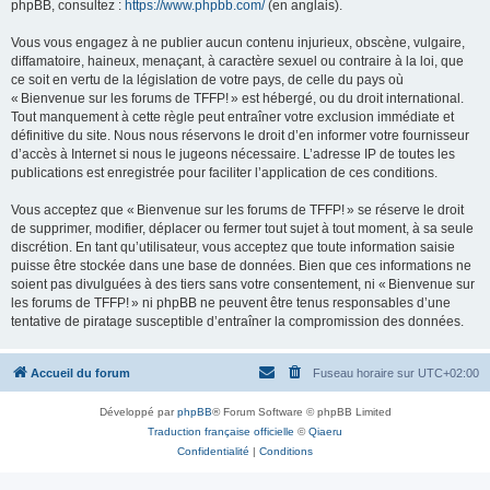
phpBB, consultez :
https://www.phpbb.com/
(en anglais).
Vous vous engagez à ne publier aucun contenu injurieux, obscène, vulgaire,
diffamatoire, haineux, menaçant, à caractère sexuel ou contraire à la loi, que
ce soit en vertu de la législation de votre pays, de celle du pays où
« Bienvenue sur les forums de TFFP! » est hébergé, ou du droit international.
Tout manquement à cette règle peut entraîner votre exclusion immédiate et
définitive du site. Nous nous réservons le droit d’en informer votre fournisseur
d’accès à Internet si nous le jugeons nécessaire. L’adresse IP de toutes les
publications est enregistrée pour faciliter l’application de ces conditions.
Vous acceptez que « Bienvenue sur les forums de TFFP! » se réserve le droit
de supprimer, modifier, déplacer ou fermer tout sujet à tout moment, à sa seule
discrétion. En tant qu’utilisateur, vous acceptez que toute information saisie
puisse être stockée dans une base de données. Bien que ces informations ne
soient pas divulguées à des tiers sans votre consentement, ni « Bienvenue sur
les forums de TFFP! » ni phpBB ne peuvent être tenus responsables d’une
tentative de piratage susceptible d’entraîner la compromission des données.
Accueil du forum
Fuseau horaire sur
UTC+02:00
Développé par
phpBB
® Forum Software © phpBB Limited
Traduction française officielle
©
Qiaeru
Confidentialité
|
Conditions