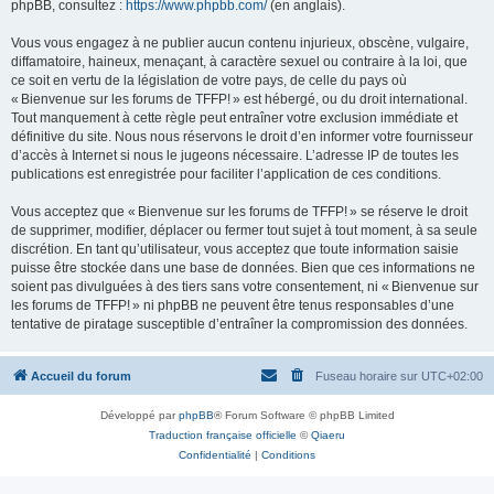
phpBB, consultez :
https://www.phpbb.com/
(en anglais).
Vous vous engagez à ne publier aucun contenu injurieux, obscène, vulgaire,
diffamatoire, haineux, menaçant, à caractère sexuel ou contraire à la loi, que
ce soit en vertu de la législation de votre pays, de celle du pays où
« Bienvenue sur les forums de TFFP! » est hébergé, ou du droit international.
Tout manquement à cette règle peut entraîner votre exclusion immédiate et
définitive du site. Nous nous réservons le droit d’en informer votre fournisseur
d’accès à Internet si nous le jugeons nécessaire. L’adresse IP de toutes les
publications est enregistrée pour faciliter l’application de ces conditions.
Vous acceptez que « Bienvenue sur les forums de TFFP! » se réserve le droit
de supprimer, modifier, déplacer ou fermer tout sujet à tout moment, à sa seule
discrétion. En tant qu’utilisateur, vous acceptez que toute information saisie
puisse être stockée dans une base de données. Bien que ces informations ne
soient pas divulguées à des tiers sans votre consentement, ni « Bienvenue sur
les forums de TFFP! » ni phpBB ne peuvent être tenus responsables d’une
tentative de piratage susceptible d’entraîner la compromission des données.
Accueil du forum
Fuseau horaire sur
UTC+02:00
Développé par
phpBB
® Forum Software © phpBB Limited
Traduction française officielle
©
Qiaeru
Confidentialité
|
Conditions