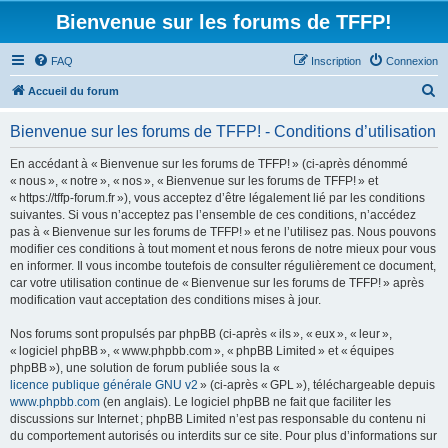
Bienvenue sur les forums de TFFP!
FAQ
Inscription
Connexion
R
Accueil du forum
e
Bienvenue sur les forums de TFFP! - Conditions d’utilisation
c
h
En accédant à « Bienvenue sur les forums de TFFP! » (ci-après dénommé
« nous », « notre », « nos », « Bienvenue sur les forums de TFFP! » et
e
« https://tffp-forum.fr »), vous acceptez d’être légalement lié par les conditions
r
suivantes. Si vous n’acceptez pas l’ensemble de ces conditions, n’accédez
pas à « Bienvenue sur les forums de TFFP! » et ne l’utilisez pas. Nous pouvons
c
modifier ces conditions à tout moment et nous ferons de notre mieux pour vous
h
en informer. Il vous incombe toutefois de consulter régulièrement ce document,
car votre utilisation continue de « Bienvenue sur les forums de TFFP! » après
e
modification vaut acceptation des conditions mises à jour.
r
Nos forums sont propulsés par phpBB (ci-après « ils », « eux », « leur »,
« logiciel phpBB », « www.phpbb.com », « phpBB Limited » et « équipes
phpBB »), une solution de forum publiée sous la «
licence publique générale GNU v2
» (ci-après « GPL »), téléchargeable depuis
www.phpbb.com
(en anglais). Le logiciel phpBB ne fait que faciliter les
discussions sur Internet ; phpBB Limited n’est pas responsable du contenu ni
du comportement autorisés ou interdits sur ce site. Pour plus d’informations sur