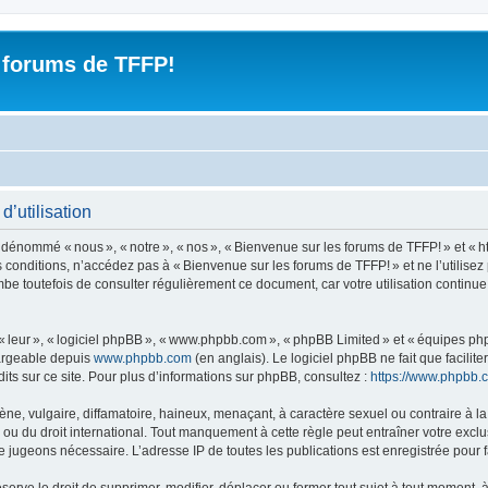
 forums de TFFP!
’utilisation
nommé « nous », « notre », « nos », « Bienvenue sur les forums de TFFP! » et « https
 conditions, n’accédez pas à « Bienvenue sur les forums de TFFP! » et ne l’utilise
mbe toutefois de consulter régulièrement ce document, car votre utilisation continu
 « leur », « logiciel phpBB », « www.phpbb.com », « phpBB Limited » et « équipes ph
hargeable depuis
www.phpbb.com
(en anglais). Le logiciel phpBB ne fait que facilite
ts sur ce site. Pour plus d’informations sur phpBB, consultez :
https://www.phpbb.
 vulgaire, diffamatoire, haineux, menaçant, à caractère sexuel ou contraire à la loi
u du droit international. Tout manquement à cette règle peut entraîner votre exclu
le jugeons nécessaire. L’adresse IP de toutes les publications est enregistrée pour fa