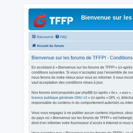
Bienvenue sur les
Raccourcis
FAQ
Accueil du forum
Bienvenue sur les forums de TFFP! - Conditions d
En accédant à « Bienvenue sur les forums de TFFP! » (ci-après dé
conditions suivantes. Si vous n’acceptez pas l’ensemble de ces
nous ferons de notre mieux pour vous en informer. Il vous inco
vaut acceptation des conditions mises à jour.
Nos forums sont propulsés par phpBB (ci-après « ils », « eux »,
licence publique générale GNU v2
» (ci-après « GPL »), téléc
responsable du contenu ni du comportement autorisés ou interdi
Vous vous engagez à ne publier aucun contenu injurieux, obscène,
du pays où « Bienvenue sur les forums de TFFP! » est hébergé, o
droit d’en informer votre fournisseur d’accès à Internet si nous 