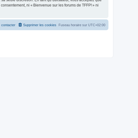
sa seule discrétion. En tant qu’utilisateur, vous acceptez que
e consentement, ni « Bienvenue sur les forums de TFFP! » ni
 contacter
Supprimer les cookies
Fuseau horaire sur
UTC+02:00