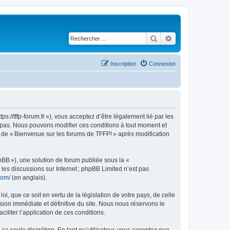
Rechercher
Recherche avancé
Inscription
Connexion
://tffp-forum.fr »), vous acceptez d’être légalement lié par les
z pas. Nous pouvons modifier ces conditions à tout moment et
e de « Bienvenue sur les forums de TFFP! » après modification
pBB »), une solution de forum publiée sous la «
r les discussions sur Internet ; phpBB Limited n’est pas
com/
(en anglais).
, que ce soit en vertu de la législation de votre pays, de celle
sion immédiate et définitive du site. Nous nous réservons le
ciliter l’application de ces conditions.