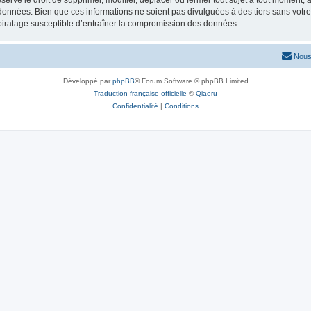
rve le droit de supprimer, modifier, déplacer ou fermer tout sujet à tout moment, à 
données. Bien que ces informations ne soient pas divulguées à des tiers sans votr
piratage susceptible d’entraîner la compromission des données.
Nous
Développé par
phpBB
® Forum Software © phpBB Limited
Traduction française officielle
©
Qiaeru
Confidentialité
|
Conditions