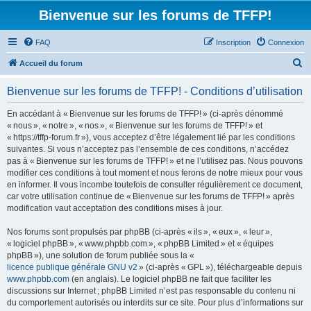
Bienvenue sur les forums de TFFP!
FAQ
Inscription
Connexion
R
Accueil du forum
e
Bienvenue sur les forums de TFFP! - Conditions d’utilisation
c
h
En accédant à « Bienvenue sur les forums de TFFP! » (ci-après dénommé
« nous », « notre », « nos », « Bienvenue sur les forums de TFFP! » et
e
« https://tffp-forum.fr »), vous acceptez d’être légalement lié par les conditions
r
suivantes. Si vous n’acceptez pas l’ensemble de ces conditions, n’accédez
pas à « Bienvenue sur les forums de TFFP! » et ne l’utilisez pas. Nous pouvons
c
modifier ces conditions à tout moment et nous ferons de notre mieux pour vous
h
en informer. Il vous incombe toutefois de consulter régulièrement ce document,
car votre utilisation continue de « Bienvenue sur les forums de TFFP! » après
e
modification vaut acceptation des conditions mises à jour.
r
Nos forums sont propulsés par phpBB (ci-après « ils », « eux », « leur »,
« logiciel phpBB », « www.phpbb.com », « phpBB Limited » et « équipes
phpBB »), une solution de forum publiée sous la «
licence publique générale GNU v2
» (ci-après « GPL »), téléchargeable depuis
www.phpbb.com
(en anglais). Le logiciel phpBB ne fait que faciliter les
discussions sur Internet ; phpBB Limited n’est pas responsable du contenu ni
du comportement autorisés ou interdits sur ce site. Pour plus d’informations sur