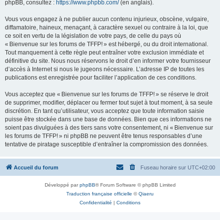
phpBB, consultez :
https://www.phpbb.com/
(en anglais).
Vous vous engagez à ne publier aucun contenu injurieux, obscène, vulgaire,
diffamatoire, haineux, menaçant, à caractère sexuel ou contraire à la loi, que
ce soit en vertu de la législation de votre pays, de celle du pays où
« Bienvenue sur les forums de TFFP! » est hébergé, ou du droit international.
Tout manquement à cette règle peut entraîner votre exclusion immédiate et
définitive du site. Nous nous réservons le droit d’en informer votre fournisseur
d’accès à Internet si nous le jugeons nécessaire. L’adresse IP de toutes les
publications est enregistrée pour faciliter l’application de ces conditions.
Vous acceptez que « Bienvenue sur les forums de TFFP! » se réserve le droit
de supprimer, modifier, déplacer ou fermer tout sujet à tout moment, à sa seule
discrétion. En tant qu’utilisateur, vous acceptez que toute information saisie
puisse être stockée dans une base de données. Bien que ces informations ne
soient pas divulguées à des tiers sans votre consentement, ni « Bienvenue sur
les forums de TFFP! » ni phpBB ne peuvent être tenus responsables d’une
tentative de piratage susceptible d’entraîner la compromission des données.
Accueil du forum
Fuseau horaire sur
UTC+02:00
Développé par
phpBB
® Forum Software © phpBB Limited
Traduction française officielle
©
Qiaeru
Confidentialité
|
Conditions