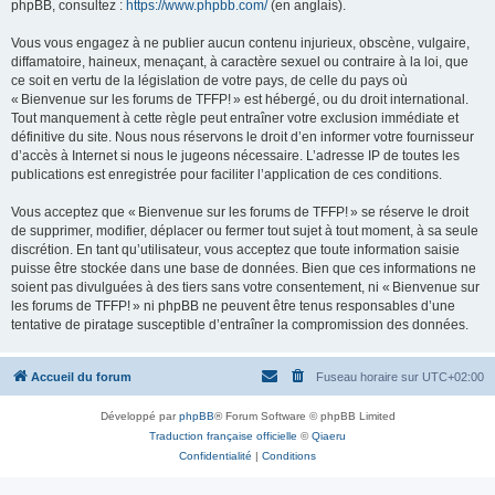
phpBB, consultez :
https://www.phpbb.com/
(en anglais).
Vous vous engagez à ne publier aucun contenu injurieux, obscène, vulgaire,
diffamatoire, haineux, menaçant, à caractère sexuel ou contraire à la loi, que
ce soit en vertu de la législation de votre pays, de celle du pays où
« Bienvenue sur les forums de TFFP! » est hébergé, ou du droit international.
Tout manquement à cette règle peut entraîner votre exclusion immédiate et
définitive du site. Nous nous réservons le droit d’en informer votre fournisseur
d’accès à Internet si nous le jugeons nécessaire. L’adresse IP de toutes les
publications est enregistrée pour faciliter l’application de ces conditions.
Vous acceptez que « Bienvenue sur les forums de TFFP! » se réserve le droit
de supprimer, modifier, déplacer ou fermer tout sujet à tout moment, à sa seule
discrétion. En tant qu’utilisateur, vous acceptez que toute information saisie
puisse être stockée dans une base de données. Bien que ces informations ne
soient pas divulguées à des tiers sans votre consentement, ni « Bienvenue sur
les forums de TFFP! » ni phpBB ne peuvent être tenus responsables d’une
tentative de piratage susceptible d’entraîner la compromission des données.
Accueil du forum
Fuseau horaire sur
UTC+02:00
Développé par
phpBB
® Forum Software © phpBB Limited
Traduction française officielle
©
Qiaeru
Confidentialité
|
Conditions