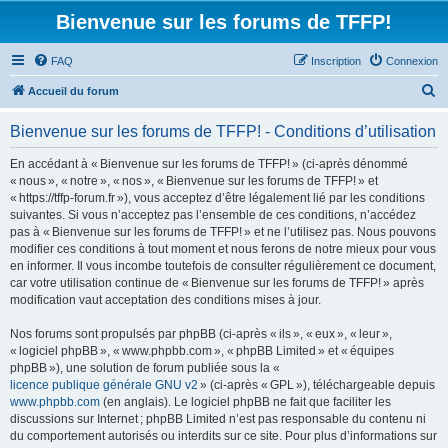
Bienvenue sur les forums de TFFP!
FAQ
Inscription
Connexion
R
Accueil du forum
e
Bienvenue sur les forums de TFFP! - Conditions d’utilisation
c
h
En accédant à « Bienvenue sur les forums de TFFP! » (ci-après dénommé
« nous », « notre », « nos », « Bienvenue sur les forums de TFFP! » et
e
« https://tffp-forum.fr »), vous acceptez d’être légalement lié par les conditions
r
suivantes. Si vous n’acceptez pas l’ensemble de ces conditions, n’accédez
pas à « Bienvenue sur les forums de TFFP! » et ne l’utilisez pas. Nous pouvons
c
modifier ces conditions à tout moment et nous ferons de notre mieux pour vous
h
en informer. Il vous incombe toutefois de consulter régulièrement ce document,
car votre utilisation continue de « Bienvenue sur les forums de TFFP! » après
e
modification vaut acceptation des conditions mises à jour.
r
Nos forums sont propulsés par phpBB (ci-après « ils », « eux », « leur »,
« logiciel phpBB », « www.phpbb.com », « phpBB Limited » et « équipes
phpBB »), une solution de forum publiée sous la «
licence publique générale GNU v2
» (ci-après « GPL »), téléchargeable depuis
www.phpbb.com
(en anglais). Le logiciel phpBB ne fait que faciliter les
discussions sur Internet ; phpBB Limited n’est pas responsable du contenu ni
du comportement autorisés ou interdits sur ce site. Pour plus d’informations sur