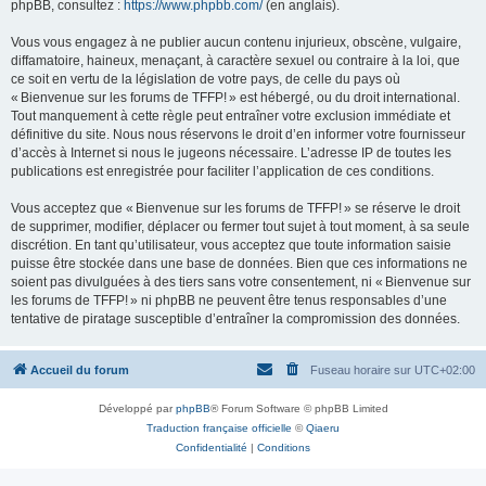
phpBB, consultez :
https://www.phpbb.com/
(en anglais).
Vous vous engagez à ne publier aucun contenu injurieux, obscène, vulgaire,
diffamatoire, haineux, menaçant, à caractère sexuel ou contraire à la loi, que
ce soit en vertu de la législation de votre pays, de celle du pays où
« Bienvenue sur les forums de TFFP! » est hébergé, ou du droit international.
Tout manquement à cette règle peut entraîner votre exclusion immédiate et
définitive du site. Nous nous réservons le droit d’en informer votre fournisseur
d’accès à Internet si nous le jugeons nécessaire. L’adresse IP de toutes les
publications est enregistrée pour faciliter l’application de ces conditions.
Vous acceptez que « Bienvenue sur les forums de TFFP! » se réserve le droit
de supprimer, modifier, déplacer ou fermer tout sujet à tout moment, à sa seule
discrétion. En tant qu’utilisateur, vous acceptez que toute information saisie
puisse être stockée dans une base de données. Bien que ces informations ne
soient pas divulguées à des tiers sans votre consentement, ni « Bienvenue sur
les forums de TFFP! » ni phpBB ne peuvent être tenus responsables d’une
tentative de piratage susceptible d’entraîner la compromission des données.
Accueil du forum
Fuseau horaire sur
UTC+02:00
Développé par
phpBB
® Forum Software © phpBB Limited
Traduction française officielle
©
Qiaeru
Confidentialité
|
Conditions