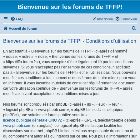
Bienvenue sur les forums de TFFP!
FAQ
Inscription
Connexion
R
Accueil du forum
e
Bienvenue sur les forums de TFFP! - Conditions d’utilisation
c
h
En accédant à « Bienvenue sur les forums de TFFP! » (ci-après dénommé
« nous », « notre », « nos », « Bienvenue sur les forums de TFFP! » et
e
« https://tffp-forum.fr »), vous acceptez d’être légalement lié par les conditions
r
suivantes. Si vous n’acceptez pas l’ensemble de ces conditions, n’accédez
pas à « Bienvenue sur les forums de TFFP! » et ne l’utilisez pas. Nous pouvons
c
modifier ces conditions à tout moment et nous ferons de notre mieux pour vous
h
en informer. Il vous incombe toutefois de consulter régulièrement ce document,
car votre utilisation continue de « Bienvenue sur les forums de TFFP! » après
e
modification vaut acceptation des conditions mises à jour.
r
Nos forums sont propulsés par phpBB (ci-après « ils », « eux », « leur »,
« logiciel phpBB », « www.phpbb.com », « phpBB Limited » et « équipes
phpBB »), une solution de forum publiée sous la «
licence publique générale GNU v2
» (ci-après « GPL »), téléchargeable depuis
www.phpbb.com
(en anglais). Le logiciel phpBB ne fait que faciliter les
discussions sur Internet ; phpBB Limited n’est pas responsable du contenu ni
du comportement autorisés ou interdits sur ce site. Pour plus d’informations sur