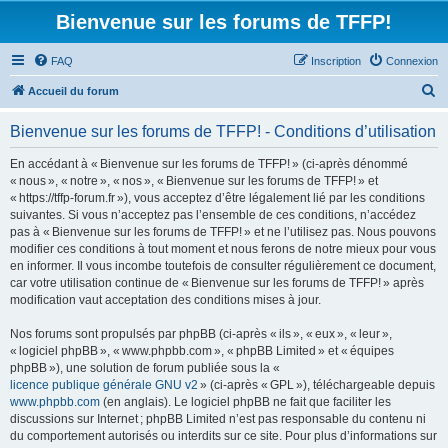
Bienvenue sur les forums de TFFP!
FAQ
Inscription
Connexion
R
Accueil du forum
e
Bienvenue sur les forums de TFFP! - Conditions d’utilisation
c
h
En accédant à « Bienvenue sur les forums de TFFP! » (ci-après dénommé
« nous », « notre », « nos », « Bienvenue sur les forums de TFFP! » et
e
« https://tffp-forum.fr »), vous acceptez d’être légalement lié par les conditions
r
suivantes. Si vous n’acceptez pas l’ensemble de ces conditions, n’accédez
pas à « Bienvenue sur les forums de TFFP! » et ne l’utilisez pas. Nous pouvons
c
modifier ces conditions à tout moment et nous ferons de notre mieux pour vous
h
en informer. Il vous incombe toutefois de consulter régulièrement ce document,
car votre utilisation continue de « Bienvenue sur les forums de TFFP! » après
e
modification vaut acceptation des conditions mises à jour.
r
Nos forums sont propulsés par phpBB (ci-après « ils », « eux », « leur »,
« logiciel phpBB », « www.phpbb.com », « phpBB Limited » et « équipes
phpBB »), une solution de forum publiée sous la «
licence publique générale GNU v2
» (ci-après « GPL »), téléchargeable depuis
www.phpbb.com
(en anglais). Le logiciel phpBB ne fait que faciliter les
discussions sur Internet ; phpBB Limited n’est pas responsable du contenu ni
du comportement autorisés ou interdits sur ce site. Pour plus d’informations sur