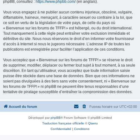
phpBB, consultez :
https://www.phpbb.com/
(en anglais).
Vous vous engagez à ne publier aucun contenu injurieux, obscène, vulgaire,
diffamatoire, haineux, menaçant, à caractère sexuel ou contraire à la loi, que
ce soit en vertu de la législation de votre pays, de celle du pays où
« Bienvenue sur les forums de TFFP! » est hébergé, ou du droit international.
Tout manquement à cette règle peut entraîner votre exclusion immédiate et
définitive du site. Nous nous réservons le droit d’en informer votre fournisseur
d’accès à Internet si nous le jugeons nécessaire. L’adresse IP de toutes les
publications est enregistrée pour faciliter l’application de ces conditions.
Vous acceptez que « Bienvenue sur les forums de TFFP! » se réserve le droit
de supprimer, modifier, déplacer ou fermer tout sujet à tout moment, à sa seule
discrétion. En tant qu’utilisateur, vous acceptez que toute information saisie
puisse être stockée dans une base de données. Bien que ces informations ne
soient pas divulguées à des tiers sans votre consentement, ni « Bienvenue sur
les forums de TFFP! » ni phpBB ne peuvent être tenus responsables d’une
tentative de piratage susceptible d’entraîner la compromission des données.
Accueil du forum
Fuseau horaire sur
UTC+02:00
Développé par
phpBB
® Forum Software © phpBB Limited
Traduction française officielle
©
Qiaeru
Confidentialité
|
Conditions