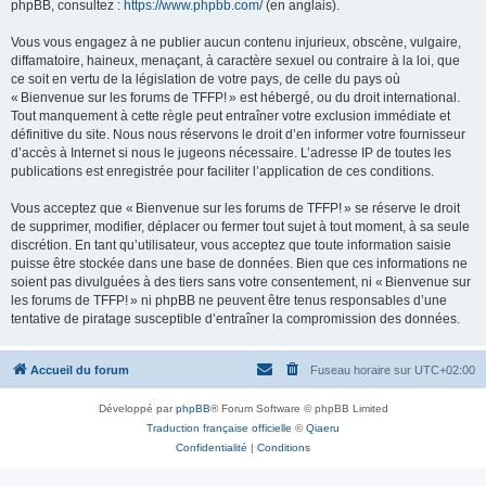
phpBB, consultez :
https://www.phpbb.com/
(en anglais).
Vous vous engagez à ne publier aucun contenu injurieux, obscène, vulgaire,
diffamatoire, haineux, menaçant, à caractère sexuel ou contraire à la loi, que
ce soit en vertu de la législation de votre pays, de celle du pays où
« Bienvenue sur les forums de TFFP! » est hébergé, ou du droit international.
Tout manquement à cette règle peut entraîner votre exclusion immédiate et
définitive du site. Nous nous réservons le droit d’en informer votre fournisseur
d’accès à Internet si nous le jugeons nécessaire. L’adresse IP de toutes les
publications est enregistrée pour faciliter l’application de ces conditions.
Vous acceptez que « Bienvenue sur les forums de TFFP! » se réserve le droit
de supprimer, modifier, déplacer ou fermer tout sujet à tout moment, à sa seule
discrétion. En tant qu’utilisateur, vous acceptez que toute information saisie
puisse être stockée dans une base de données. Bien que ces informations ne
soient pas divulguées à des tiers sans votre consentement, ni « Bienvenue sur
les forums de TFFP! » ni phpBB ne peuvent être tenus responsables d’une
tentative de piratage susceptible d’entraîner la compromission des données.
Accueil du forum
Fuseau horaire sur
UTC+02:00
Développé par
phpBB
® Forum Software © phpBB Limited
Traduction française officielle
©
Qiaeru
Confidentialité
|
Conditions