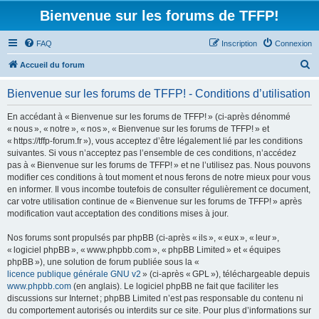
Bienvenue sur les forums de TFFP!
FAQ
Inscription
Connexion
R
Accueil du forum
e
Bienvenue sur les forums de TFFP! - Conditions d’utilisation
c
h
En accédant à « Bienvenue sur les forums de TFFP! » (ci-après dénommé
« nous », « notre », « nos », « Bienvenue sur les forums de TFFP! » et
e
« https://tffp-forum.fr »), vous acceptez d’être légalement lié par les conditions
r
suivantes. Si vous n’acceptez pas l’ensemble de ces conditions, n’accédez
pas à « Bienvenue sur les forums de TFFP! » et ne l’utilisez pas. Nous pouvons
c
modifier ces conditions à tout moment et nous ferons de notre mieux pour vous
h
en informer. Il vous incombe toutefois de consulter régulièrement ce document,
car votre utilisation continue de « Bienvenue sur les forums de TFFP! » après
e
modification vaut acceptation des conditions mises à jour.
r
Nos forums sont propulsés par phpBB (ci-après « ils », « eux », « leur »,
« logiciel phpBB », « www.phpbb.com », « phpBB Limited » et « équipes
phpBB »), une solution de forum publiée sous la «
licence publique générale GNU v2
» (ci-après « GPL »), téléchargeable depuis
www.phpbb.com
(en anglais). Le logiciel phpBB ne fait que faciliter les
discussions sur Internet ; phpBB Limited n’est pas responsable du contenu ni
du comportement autorisés ou interdits sur ce site. Pour plus d’informations sur