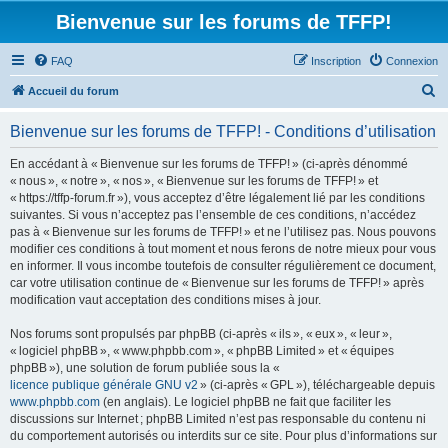
Bienvenue sur les forums de TFFP!
FAQ
Inscription
Connexion
R
Accueil du forum
e
Bienvenue sur les forums de TFFP! - Conditions d’utilisation
c
h
En accédant à « Bienvenue sur les forums de TFFP! » (ci-après dénommé
« nous », « notre », « nos », « Bienvenue sur les forums de TFFP! » et
e
« https://tffp-forum.fr »), vous acceptez d’être légalement lié par les conditions
r
suivantes. Si vous n’acceptez pas l’ensemble de ces conditions, n’accédez
pas à « Bienvenue sur les forums de TFFP! » et ne l’utilisez pas. Nous pouvons
c
modifier ces conditions à tout moment et nous ferons de notre mieux pour vous
h
en informer. Il vous incombe toutefois de consulter régulièrement ce document,
car votre utilisation continue de « Bienvenue sur les forums de TFFP! » après
e
modification vaut acceptation des conditions mises à jour.
r
Nos forums sont propulsés par phpBB (ci-après « ils », « eux », « leur »,
« logiciel phpBB », « www.phpbb.com », « phpBB Limited » et « équipes
phpBB »), une solution de forum publiée sous la «
licence publique générale GNU v2
» (ci-après « GPL »), téléchargeable depuis
www.phpbb.com
(en anglais). Le logiciel phpBB ne fait que faciliter les
discussions sur Internet ; phpBB Limited n’est pas responsable du contenu ni
du comportement autorisés ou interdits sur ce site. Pour plus d’informations sur