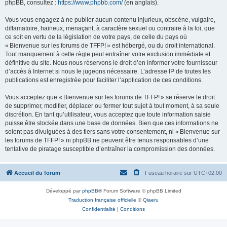
phpBB, consultez :
https://www.phpbb.com/
(en anglais).
Vous vous engagez à ne publier aucun contenu injurieux, obscène, vulgaire,
diffamatoire, haineux, menaçant, à caractère sexuel ou contraire à la loi, que
ce soit en vertu de la législation de votre pays, de celle du pays où
« Bienvenue sur les forums de TFFP! » est hébergé, ou du droit international.
Tout manquement à cette règle peut entraîner votre exclusion immédiate et
définitive du site. Nous nous réservons le droit d’en informer votre fournisseur
d’accès à Internet si nous le jugeons nécessaire. L’adresse IP de toutes les
publications est enregistrée pour faciliter l’application de ces conditions.
Vous acceptez que « Bienvenue sur les forums de TFFP! » se réserve le droit
de supprimer, modifier, déplacer ou fermer tout sujet à tout moment, à sa seule
discrétion. En tant qu’utilisateur, vous acceptez que toute information saisie
puisse être stockée dans une base de données. Bien que ces informations ne
soient pas divulguées à des tiers sans votre consentement, ni « Bienvenue sur
les forums de TFFP! » ni phpBB ne peuvent être tenus responsables d’une
tentative de piratage susceptible d’entraîner la compromission des données.
Accueil du forum
Fuseau horaire sur
UTC+02:00
Développé par
phpBB
® Forum Software © phpBB Limited
Traduction française officielle
©
Qiaeru
Confidentialité
|
Conditions