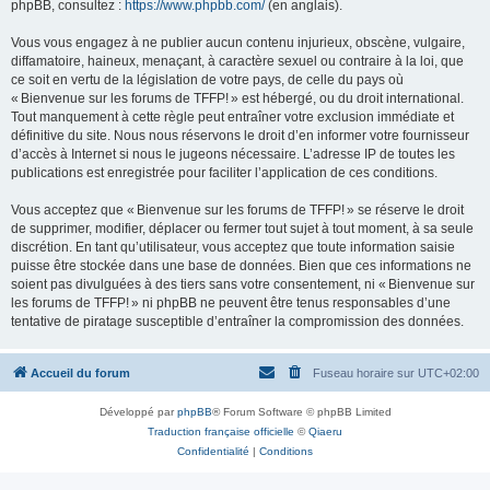
phpBB, consultez :
https://www.phpbb.com/
(en anglais).
Vous vous engagez à ne publier aucun contenu injurieux, obscène, vulgaire,
diffamatoire, haineux, menaçant, à caractère sexuel ou contraire à la loi, que
ce soit en vertu de la législation de votre pays, de celle du pays où
« Bienvenue sur les forums de TFFP! » est hébergé, ou du droit international.
Tout manquement à cette règle peut entraîner votre exclusion immédiate et
définitive du site. Nous nous réservons le droit d’en informer votre fournisseur
d’accès à Internet si nous le jugeons nécessaire. L’adresse IP de toutes les
publications est enregistrée pour faciliter l’application de ces conditions.
Vous acceptez que « Bienvenue sur les forums de TFFP! » se réserve le droit
de supprimer, modifier, déplacer ou fermer tout sujet à tout moment, à sa seule
discrétion. En tant qu’utilisateur, vous acceptez que toute information saisie
puisse être stockée dans une base de données. Bien que ces informations ne
soient pas divulguées à des tiers sans votre consentement, ni « Bienvenue sur
les forums de TFFP! » ni phpBB ne peuvent être tenus responsables d’une
tentative de piratage susceptible d’entraîner la compromission des données.
Accueil du forum
Fuseau horaire sur
UTC+02:00
Développé par
phpBB
® Forum Software © phpBB Limited
Traduction française officielle
©
Qiaeru
Confidentialité
|
Conditions