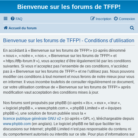
Bienvenue sur les forums de TFFP!
FAQ
Inscription
Connexion
R
Accueil du forum
e
Bienvenue sur les forums de TFFP! - Conditions d’utilisation
c
h
En accédant à « Bienvenue sur les forums de TFFP! » (ci-après dénommé
« nous », « notre », « nos », « Bienvenue sur les forums de TFFP! » et
e
« https://tffp-forum.fr »), vous acceptez d’être légalement lié par les conditions
r
suivantes. Si vous n’acceptez pas l’ensemble de ces conditions, n’accédez
pas à « Bienvenue sur les forums de TFFP! » et ne l’utilisez pas. Nous pouvons
c
modifier ces conditions à tout moment et nous ferons de notre mieux pour vous
h
en informer. Il vous incombe toutefois de consulter régulièrement ce document,
car votre utilisation continue de « Bienvenue sur les forums de TFFP! » après
e
modification vaut acceptation des conditions mises à jour.
r
Nos forums sont propulsés par phpBB (ci-après « ils », « eux », « leur »,
« logiciel phpBB », « www.phpbb.com », « phpBB Limited » et « équipes
phpBB »), une solution de forum publiée sous la «
licence publique générale GNU v2
» (ci-après « GPL »), téléchargeable depuis
www.phpbb.com
(en anglais). Le logiciel phpBB ne fait que faciliter les
discussions sur Internet ; phpBB Limited n’est pas responsable du contenu ni
du comportement autorisés ou interdits sur ce site. Pour plus d’informations sur